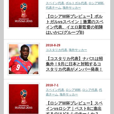
スペイン代表
,
ポルトガル代表
,
ロシアW杯
,
代表チーム
,
海外サッカー
【ロシアW杯プレビュー】ポル
トガルvsスペイン｜激震のスペ
イン代表、イエロ新監督の初陣
はいかに(グループB)
2018-8-29
コスタリカ代表
,
海外サッカー
【コスタリカ代表】ナバスは招
集外！9月に日本と対戦するコ
スタリカ代表がメンバー発表！
2018-7-1
スペイン代表
,
ロシアW杯
,
ロシア代表
,
代
表チーム
,
海外サッカー
【ロシアW杯プレビュー】スペ
インvsロシア｜ベスト8に進出
するのはどちらのチームか？