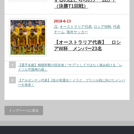
（決勝T1回戦）
2018-6-13
J1
,
オーストラリア代表
,
ロシアW杯
,
代表
チーム
,
海外サッカー
【オーストラリア代表】 ロシ
アW杯 メンバー23名
【選手名鑑】桐畑和繁の現在地｜“サブ”としてではなく挑み続ける「レ
イソル守護神の座」
【アルゼンチン代表】2名が初選出！イラク、ブラジル戦に向けたメンバ
ーを発表！
トップページに戻る