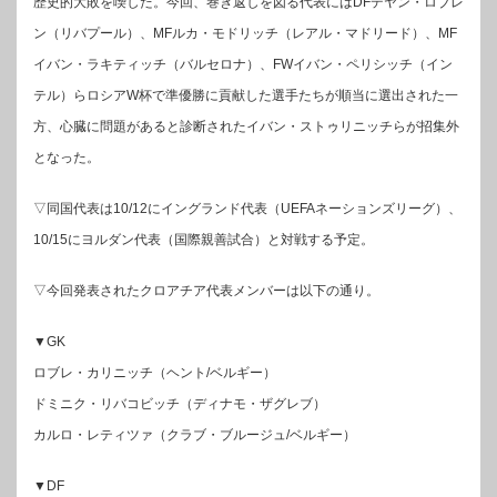
歴史的大敗を喫した。今回、巻き返しを図る代表にはDFデヤン・ロブレ
ン（リバプール）、MFルカ・モドリッチ（レアル・マドリード）、MF
イバン・ラキティッチ（バルセロナ）、FWイバン・ペリシッチ（イン
テル）らロシアW杯で準優勝に貢献した選手たちが順当に選出された一
方、心臓に問題があると診断されたイバン・ストゥリニッチらが招集外
となった。
▽同国代表は10/12にイングランド代表（UEFAネーションズリーグ）、
10/15にヨルダン代表（国際親善試合）と対戦する予定。
▽今回発表されたクロアチア代表メンバーは以下の通り。
▼GK
ロブレ・カリニッチ（ヘント/ベルギー）
ドミニク・リバコビッチ（ディナモ・ザグレブ）
カルロ・レティツァ（クラブ・ブルージュ/ベルギー）
▼DF