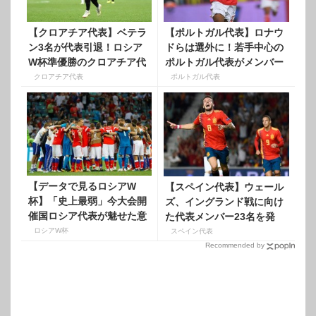
【クロアチア代表】ベテラ
【ポルトガル代表】ロナウ
ン3名が代表引退！ロシア
ドらは選外に！若手中心の
W杯準優勝のクロアチア代
ポルトガル代表がメンバー
表がメンバー発表！
発表！
クロアチア代表
ポルトガル代表
【データで見るロシアW
【スペイン代表】ウェール
杯】「史上最弱」今大会開
ズ、イングランド戦に向け
催国ロシア代表が魅せた意
た代表メンバー23名を発
地
表！
ロシアW杯
スペイン代表
Recommended by