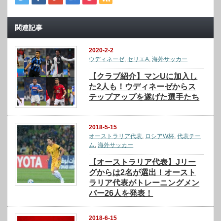
関連記事
2020-2-2
ウディネーゼ
,
セリエA
,
海外サッカー
【クラブ紹介】マンUに加入し
た2人も！ウディネーゼからス
テップアップを遂げた選手たち
2018-5-15
オーストラリア代表
,
ロシアW杯
,
代表チー
ム
,
海外サッカー
【オーストラリア代表】Jリー
グからは2名が選出！オースト
ラリア代表がトレーニングメン
バー26人を発表！
2018-6-15