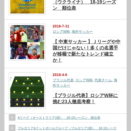
（ウクライナ） 18-19シーズ
ン 順位表
2018-7-31
ロシアW杯
,
海外サッカー
【 中東サッカー 】Ｊリーグや中
国だけじゃない！多くの名選手
が移籍で新たなトレンド確立
か！
2018-4-6
ブラジル代表
,
ロシアW杯
,
代表チーム
,
海
外サッカー
【ブラジル代表】ロシアW杯に
挑む23人徹底考察！
Aリーグ（オーストラリア1部） 18-19シーズン 順位表
ブルガリアAフットボールグループ（ブルガリア1部） 18-19シーズ