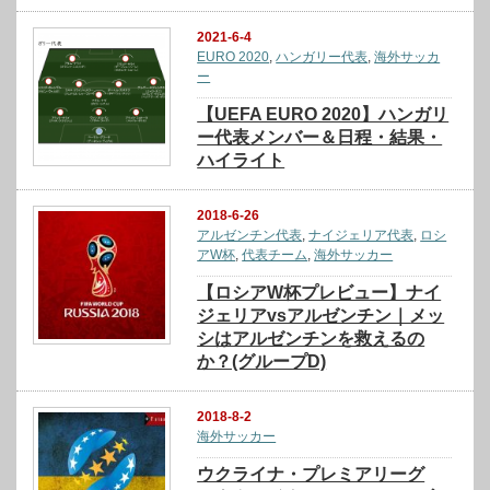
2021-6-4
EURO 2020
,
ハンガリー代表
,
海外サッカ
ー
【UEFA EURO 2020】ハンガリ
ー代表メンバー＆日程・結果・
ハイライト
2018-6-26
アルゼンチン代表
,
ナイジェリア代表
,
ロシ
アW杯
,
代表チーム
,
海外サッカー
【ロシアW杯プレビュー】ナイ
ジェリアvsアルゼンチン｜メッ
シはアルゼンチンを救えるの
か？(グループD)
2018-8-2
海外サッカー
ウクライナ・プレミアリーグ