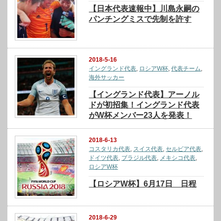
【日本代表速報中】川島永嗣の
パンチングミスで先制を許す
2018-5-16
イングランド代表
,
ロシアW杯
,
代表チーム
,
海外サッカー
【イングランド代表】アーノル
ドが初招集！イングランド代表
がW杯メンバー23人を発表！
2018-6-13
コスタリカ代表
,
スイス代表
,
セルビア代表
,
ドイツ代表
,
ブラジル代表
,
メキシコ代表
,
ロシアW杯
【ロシアW杯】6月17日 日程
2018-6-29