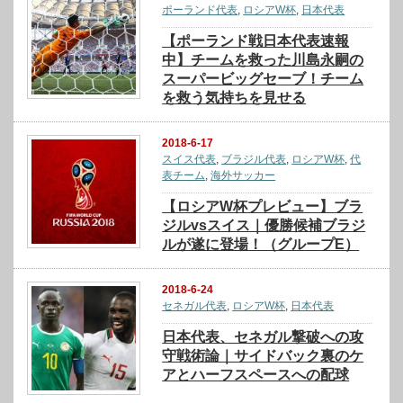
ポーランド代表
,
ロシアW杯
,
日本代表
【ポーランド戦日本代表速報
中】チームを救った川島永嗣の
スーパービッグセーブ！チーム
を救う気持ちを見せる
2018-6-17
スイス代表
,
ブラジル代表
,
ロシアW杯
,
代
表チーム
,
海外サッカー
【ロシアW杯プレビュー】ブラ
ジルvsスイス｜優勝候補ブラジ
ルが遂に登場！（グループE）
2018-6-24
セネガル代表
,
ロシアW杯
,
日本代表
日本代表、セネガル撃破への攻
守戦術論｜サイドバック裏のケ
アとハーフスペースへの配球