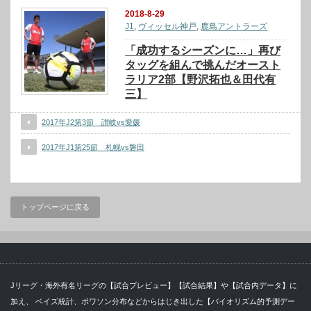
2018-8-29
J1
,
ヴィッセル神戸
,
鹿島アントラーズ
「成功するシーズンに…」再び
タッグを組んで挑んだオースト
ラリア2部【野沢拓也＆田代有
三】
2017年J2第3節 讃岐vs愛媛
2017年J1第25節 札幌vs磐田
トップページに戻る
Jリーグ・海外有名リーグの【試合プレビュー】【試合結果】や【試合内データ】に
加え、 ベイズ統計、ポワソン分布などからはじき出した【バイオリズム的予測デー