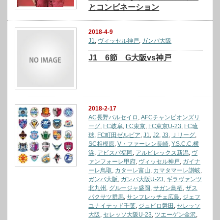
とコンビネーション
2018-4-9
J1
,
ヴィッセル神戸
,
ガンバ大阪
J1 6節 G大阪vs神戸
2018-2-17
AC長野パルセイロ
,
AFCチャンピオンズリ
ーグ
,
FC岐阜
,
FC東京
,
FC東京U-23
,
FC琉
球
,
FC町田ゼルビア
,
J1
,
J2
,
J3
,
Ｊリーグ
,
SC相模原
,
V・ファーレン長崎
,
Y.S.C.C.横
浜
,
アビスパ福岡
,
アルビレックス新潟
,
ヴ
ァンフォーレ甲府
,
ヴィッセル神戸
,
ガイナ
ーレ鳥取
,
カターレ富山
,
カマタマーレ讃岐
,
ガンバ大阪
,
ガンバ大阪U-23
,
ギラヴァンツ
北九州
,
グルージャ盛岡
,
サガン鳥栖
,
ザス
パクサツ群馬
,
サンフレッチェ広島
,
ジェフ
ユナイテッド千葉
,
ジュビロ磐田
,
セレッソ
大阪
,
セレッソ大阪U-23
,
ツエーゲン金沢
,