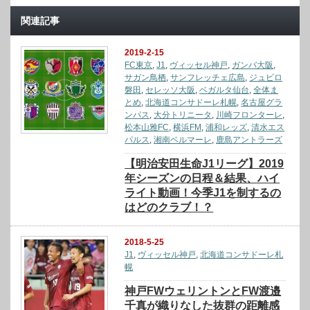
関連記事
2019-2-15
FC東京
,
J1
,
ヴィッセル神戸
,
ガンバ大阪
,
サガン鳥栖
,
サンフレッチェ広島
,
ジュビロ
磐田
,
セレッソ大阪
,
ベガルタ仙台
,
全体ま
とめ
,
北海道コンサドーレ札幌
,
名古屋グラ
ンパス
,
大分トリニータ
,
川崎フロンターレ
,
松本山雅FC
,
横浜FM
,
浦和レッズ
,
清水エス
パルス
,
湘南ベルマーレ
,
鹿島アントラーズ
【明治安田生命J1リーグ】2019
年シーズンの日程＆結果、ハイ
ライト動画！今季J1を制するの
はどのクラブ！？
2018-5-25
J1
,
ヴィッセル神戸
,
北海道コンサドーレ札
幌
神戸FWウェリントンとFW渡邉
千真が織りなした抜群の距離感