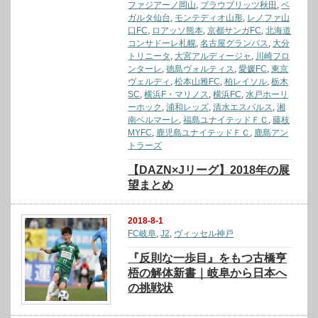
ファジアーノ岡山
,
ブラウブリッツ秋田
,
ベ
ガルタ仙台
,
モンテディオ山形
,
レノファ山
口FC
,
ロアッソ熊本
,
京都サンガFC
,
北海道
コンサドーレ札幌
,
名古屋グランパス
,
大分
トリニータ
,
大宮アルディージャ
,
川崎フロ
ンターレ
,
徳島ヴォルティス
,
愛媛FC
,
東京
ヴェルディ
,
松本山雅FC
,
柏レイソル
,
栃木
SC
,
横浜F・マリノス
,
横浜FC
,
水戸ホーリ
ーホック
,
浦和レッズ
,
清水エスパルス
,
湘
南ベルマーレ
,
福島ユナイテッドＦＣ
,
藤枝
MYFC
,
鹿児島ユナイテッドＦＣ
,
鹿島アン
トラーズ
【DAZN×Jリーグ】2018年の展
望まとめ
2018-8-1
FC岐阜
,
J2
,
ヴィッセル神戸
『反則な一歩目』をもつ古橋亨
梧の解体新書｜岐阜から日本へ
の挑戦状