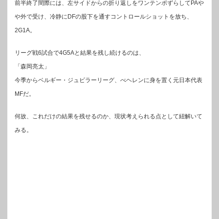
前半終了間際には、左サイドからの折り返しをワンテンポずらしてPAや
や外で受け、冷静にDFの股下を通すコントロールショットを放ち、
2G1A。
リーグ戦6試合で4G5Aと結果を残し続けるのは、
「森岡亮太」
今季からベルギー・ジュビラーリーグ、べヘレンに身を置く元日本代表
MFだ。
何故、これだけの結果を残せるのか、現状考えられる点として紐解いて
みる。