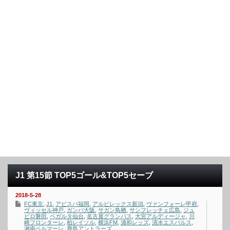
J1 第15節 TOP5ゴール&TOP5セーブ
2018-5-28
FC東京
,
J1
,
アビスパ福岡
,
アルビレックス新潟
,
ヴァンフォーレ甲府
,
ヴィッセル神戸
,
ガンバ大阪
,
サガン鳥栖
,
サンフレッチェ広島
,
ジュ
ビロ磐田
,
ベガルタ仙台
,
名古屋グランパス
,
大宮アルディージャ
,
川
崎フロンターレ
,
柏レイソル
,
横浜FM
,
浦和レッズ
,
清水エスパルス
,
湘南ベルマーレ
,
鹿島アントラーズ