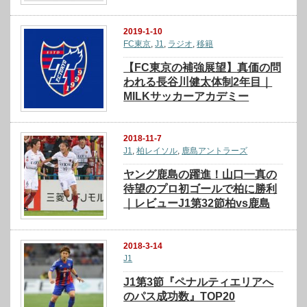
2019-1-10
FC東京
,
J1
,
ラジオ
,
移籍
【FC東京の補強展望】真価の問
われる長谷川健太体制2年目｜
MILKサッカーアカデミー
2018-11-7
J1
,
柏レイソル
,
鹿島アントラーズ
ヤング鹿島の躍進！山口一真の
待望のプロ初ゴールで柏に勝利
｜レビューJ1第32節柏vs鹿島
2018-3-14
J1
J1第3節『ペナルティエリアへ
のパス成功数』TOP20