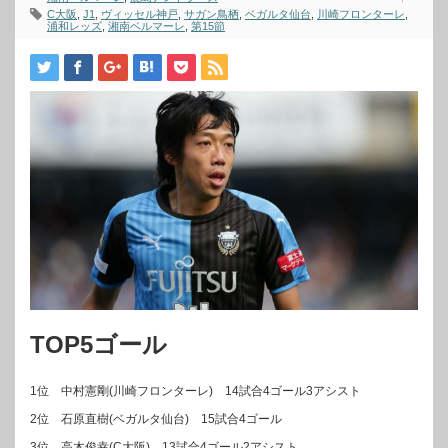
C大阪
,
J1
,
ヴィッセル神戸
,
サガン鳥栖
,
ベガルタ仙台
,
川崎フロンターレ
,
浦和レッズ
,
湘南ベルマーレ
,
第15節
TOP5ゴール
1位 中村憲剛(川崎フロンターレ) 14試合4ゴール3アシスト
2位 石原直樹(ベガルタ仙台) 15試合4ゴール
3位 高木俊幸(C大阪) 13試合4ゴール2アシスト