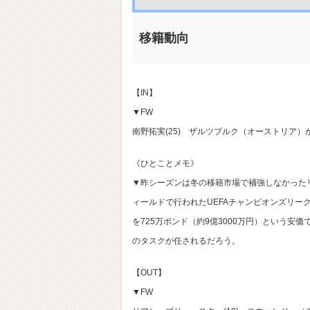
移籍動向
【IN】
▼FW
南野拓実(25) ザルツブルク（オーストリア）か
《ひとことメモ》
▼昨シーズンは冬の移籍市場で補強しなかった
ィールドで行われたUEFAチャンピオンズリーグ
を725万ポンド（約9億3000万円）という
のタスクが任されるだろう。
【OUT】
▼FW