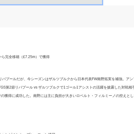
ら完全移籍（£7.25m）で獲得
リバプールだが、今シーズンはザルツブルクから日本代表FW南野拓実を補強。アン
GS第2節リバプール vs ザルツブルクで1ゴール1アシストの活躍を披露した対戦相
安価での獲得に成功した。南野には主に負担が大きいロベルト・フィルミーノの控えとし