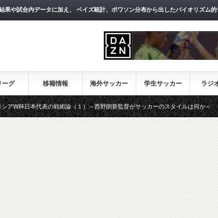
結果や試合内データに加え、 ベイズ統計、ポワソン分布から出したバイオリズム的
リーグ
移籍情報
海外サッカー
学生サッカー
ラジ
代表の戦術論（１）～西野朗新監督がサッカーのスタイルは何か～