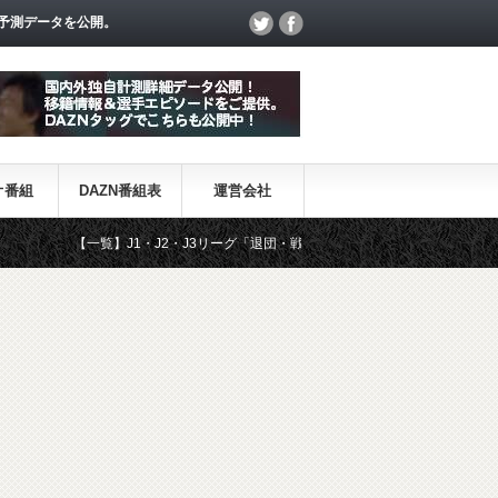
予測データを公開。
オ番組
DAZN番組表
運営会社
【一覧】J1・J2・J3リーグ「退団・戦力外選手＆新加入選手」
DAZ