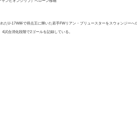
（チャンピオンシップ）へローン移籍
われたU-17W杯で得点王に輝いた若手FWリアン・ブリュースターをスウォンジーへ
、4試合消化段階で2ゴールを記録している。