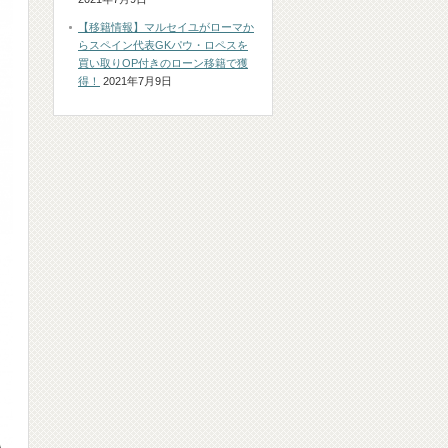
【移籍情報】マルセイユがローマか
らスペイン代表GKパウ・ロペスを
買い取りOP付きのローン移籍で獲
得！
2021年7月9日