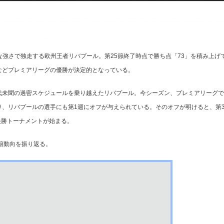
的な強さで独走する欧州王者リバプール。第25節終了時点で勝ち点「73」を積み上げ
などプレミアリーグの優勝が決定的となっている。
前代未聞の過密スケジュールを乗り越えたリバプール。今シーズン、プレミアリーグ
り、リバプールの選手にも第1週にオフが与えられている。そのオフが明けると、第
決勝トーナメントが始まる。
籍動向を振り返る。