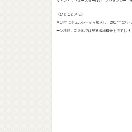
リアン・ブリュースター(19) スウォンジー
《ひとことメモ》
▼14年にチェルシーから加入し、2017年に行
ーン移籍。新天地では早速出場機会を得ており