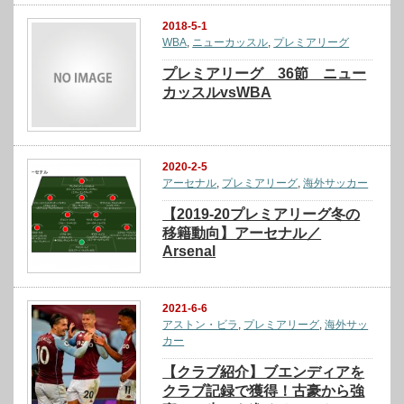
2018-5-1
WBA
,
ニューカッスル
,
プレミアリーグ
プレミアリーグ 36節 ニュー
カッスルvsWBA
2020-2-5
アーセナル
,
プレミアリーグ
,
海外サッカー
【2019-20プレミアリーグ冬の
移籍動向】アーセナル／
Arsenal
2021-6-6
アストン・ビラ
,
プレミアリーグ
,
海外サッ
カー
【クラブ紹介】ブエンディアを
クラブ記録で獲得！古豪から強