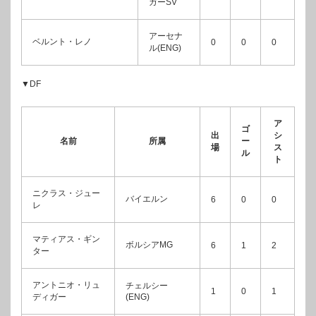
ガーSV
アーセナ
ベルント・レノ
0
0
0
ル(ENG)
▼DF
ア
ゴ
出
シ
名前
所属
ー
場
ス
ル
ト
ニクラス・ジュー
バイエルン
6
0
0
レ
マティアス・ギン
ボルシアMG
6
1
2
ター
アントニオ・リュ
チェルシー
1
0
1
ディガー
(ENG)