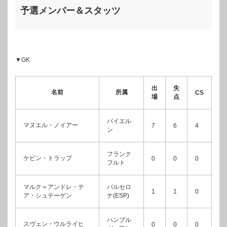
予選メンバー＆スタッツ
▼GK
出
失
名前
所属
CS
場
点
バイエル
マヌエル・ノイアー
7
6
4
ン
フランク
ケビン・トラップ
0
0
0
フルト
マルク＝アンドレ・テ
バルセロ
1
1
0
ア・シュテーゲン
ナ(ESP)
ハンブル
スヴェン・ウルライヒ
0
0
0