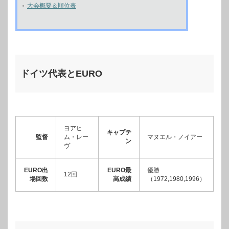
大会概要＆順位表
ドイツ代表とEURO
ヨアヒ
キャプテ
監督
ム・レー
マヌエル・ノイアー
ン
ヴ
EURO出
EURO最
優勝
12回
場回数
高成績
（1972,1980,1996）