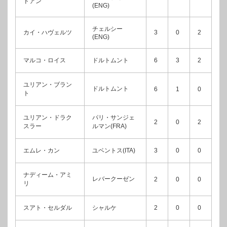
ドアン
(ENG)
チェルシー
カイ・ハヴェルツ
3
0
2
(ENG)
マルコ・ロイス
ドルトムント
6
3
2
ユリアン・ブラン
ドルトムント
6
1
0
ト
ユリアン・ドラク
パリ・サンジェ
2
0
2
スラー
ルマン(FRA)
エムレ・カン
ユベントス(ITA)
3
0
0
ナディーム・アミ
レバークーゼン
2
0
0
リ
スアト・セルダル
シャルケ
2
0
0