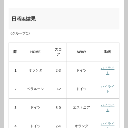
日程&結果
《グループC》
スコ
節
動画
HOME
AWAY
ア
ハイライ
オランダ
ドイツ
1
2-3
ト
ハイライ
ベラルーシ
ドイツ
2
0-2
ト
ハイライ
ドイツ
エストニア
3
8-0
ト
ハイライ
ドイツ
オランダ
4
2-4