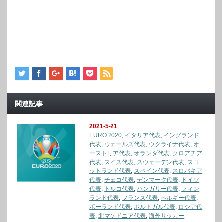
関連記事
2021-5-21
EURO 2020
,
イタリア代表
,
イングランド
代表
,
ウェールズ代表
,
ウクライナ代表
,
オ
ーストリア代表
,
オランダ代表
,
クロアチア
代表
,
スイス代表
,
スウェーデン代表
,
スコ
ットランド代表
,
スペイン代表
,
スロバキア
代表
,
チェコ代表
,
デンマーク代表
,
ドイツ
代表
,
トルコ代表
,
ハンガリー代表
,
フィン
ランド代表
,
フランス代表
,
ベルギー代表
,
ポーランド代表
,
ポルトガル代表
,
ロシア代
表
,
北マケドニア代表
,
海外サッカー