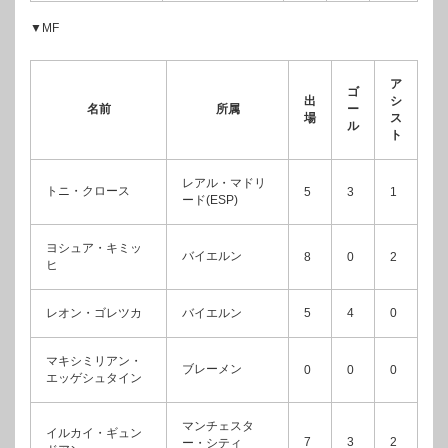
▼MF
ア
ゴ
出
シ
名前
所属
ー
場
ス
ル
ト
レアル・マドリ
トニ・クロース
5
3
1
ード(ESP)
ヨシュア・キミッ
バイエルン
8
0
2
ヒ
レオン・ゴレツカ
バイエルン
5
4
0
マキシミリアン・
ブレーメン
0
0
0
エッゲシュタイン
マンチェスタ
イルカイ・ギュン
7
3
2
ー・シティ