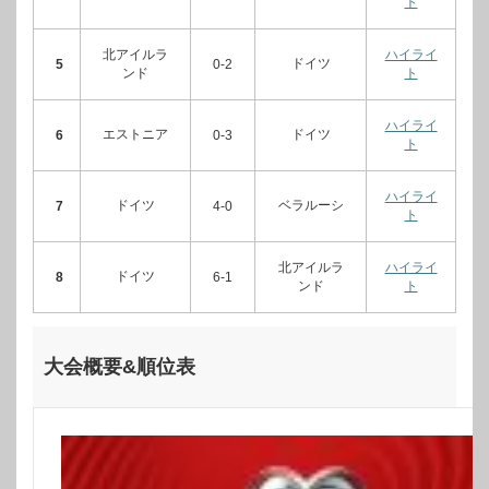
ト
北アイルラ
ハイライ
ドイツ
5
0-2
ンド
ト
ハイライ
エストニア
ドイツ
6
0-3
ト
ハイライ
ドイツ
ベラルーシ
7
4-0
ト
北アイルラ
ハイライ
ドイツ
8
6-1
ンド
ト
大会概要&順位表