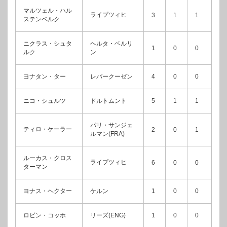
マルツェル・ハル
ライプツィヒ
3
1
1
ステンベルク
ニクラス・シュタ
ヘルタ・ベルリ
1
0
0
ルク
ン
ヨナタン・ター
レバークーゼン
4
0
0
ニコ・シュルツ
ドルトムント
5
1
1
パリ・サンジェ
ティロ・ケーラー
2
0
1
ルマン(FRA)
ルーカス・クロス
ライプツィヒ
6
0
0
ターマン
ヨナス・ヘクター
ケルン
1
0
0
ロビン・コッホ
リーズ(ENG)
1
0
0