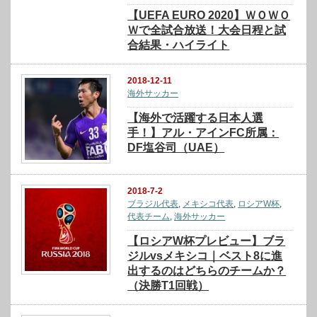
【UEFA EURO 2020】ＷＯＷＯ
Ｗで全試合放送！大会日程と試
合結果・ハイライト
2018-12-11
海外サッカー
【海外で活躍する日本人選
手！】アル・アインFC所属：
DF塩谷司（UAE）
2018-7-2
ブラジル代表
,
メキシコ代表
,
ロシアW杯
,
代表チーム
,
海外サッカー
【ロシアW杯プレビュー】ブラ
ジルvsメキシコ｜ベスト8に進
出するのはどちらのチームか？
（決勝T1回戦）