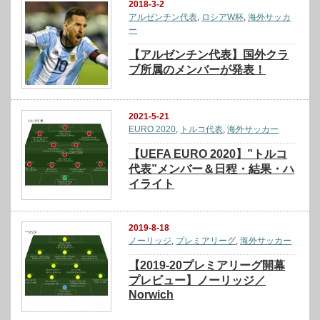
2018-3-2
アルゼンチン代表
,
ロシアW杯
,
海外サッカ
ー
【アルゼンチン代表】国外クラ
ブ所属のメンバーが発表！
2021-5-21
EURO 2020
,
トルコ代表
,
海外サッカー
【UEFA EURO 2020】”トルコ
代表”メンバー＆日程・結果・ハ
イライト
2019-8-18
ノーリッジ
,
プレミアリーグ
,
海外サッカー
【2019-20プレミアリーグ開幕
プレビュー】ノーリッジ／
Norwich