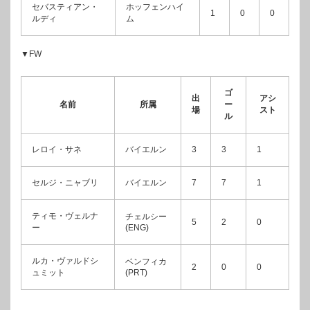
セバスティアン・
ホッフェンハイ
1
0
0
ルディ
ム
▼FW
ゴ
出
アシ
名前
所属
ー
場
スト
ル
レロイ・サネ
バイエルン
3
3
1
セルジ・ニャブリ
バイエルン
7
7
1
ティモ・ヴェルナ
チェルシー
5
2
0
ー
(ENG)
ルカ・ヴァルドシ
ベンフィカ
2
0
0
ュミット
(PRT)