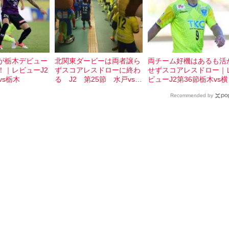
が栃木デビュー
北関東ダービーは両者譲ら
両チーム好機はあるも活
！｜レビューJ2
ずスコアレスドローに終わ
せずスコアレスドロー｜
vs栃木
る J2 第25節 水戸vs栃
ビューJ2第36節栃木vs
木
FC
Recommended by