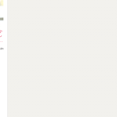
か
レ
横浜