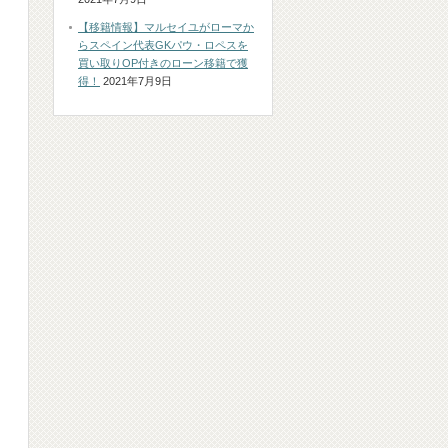
【移籍情報】マルセイユがローマか
らスペイン代表GKパウ・ロペスを
買い取りOP付きのローン移籍で獲
得！
2021年7月9日