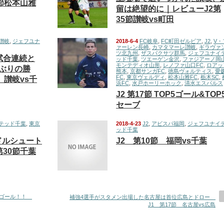
9節松本山雅
留は絶望的に｜レビューJ2第
35節讃岐vs町田
讃岐
,
ジェフユナ
2018-6-4
FC岐阜
,
FC町田ゼルビア
,
J2
,
V・
ァーレン長崎
,
カマタマーレ讃岐
,
ギラヴァ
ツ北九州
,
ザスパクサツ群馬
,
ジェフユナイ
試合連続と
ッド千葉
,
ツエーゲン金沢
,
ファジアーノ岡
モンテディオ山形
,
レノファ山口FC
,
ロアッ
ぶりの勝
熊本
,
京都サンガFC
,
徳島ヴォルティス
,
愛
FC
,
東京ヴェルディ
,
松本山雅FC
,
栃木SC
,
 讃岐vs千
浜FC
,
水戸ホーリーホック
,
清水エスパルス
J2 第17節 TOP5ゴール&TOP
セーブ
テッド千葉
,
東京
2018-4-23
J2
,
アビスパ福岡
,
ジェフユナイ
ッド千葉
ドルシュート
J2 第10節 福岡vs千葉
第30節千葉
初ゴール！！
補強4選手がスタメン出場した名古屋は首位広島とドロー
J1 第17節 名古屋vs広島