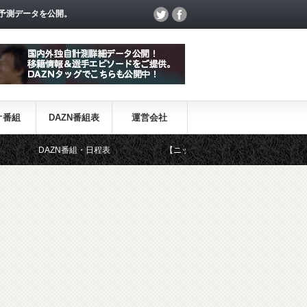
予測データを公開。
オ番組
DAZN番組表
運営会社
ZN番組・日程表
【ニック・ポープ】元8部GK、イングランド代表に初