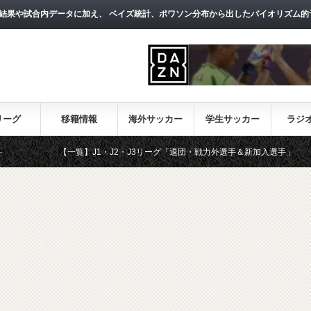
結果や試合内データに加え、 ベイズ統計、ポワソン分布から出したバイオリズム的
リーグ
移籍情報
海外サッカー
学生サッカー
ラジ
【一覧】J1・J2・J3リーグ「退団・戦力外選手＆新加入選手」
DA