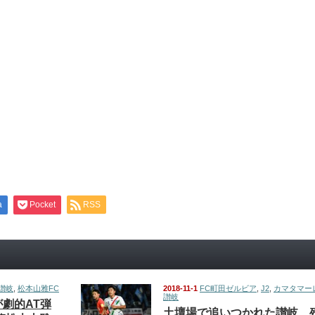
a
Pocket
RSS
讃岐
,
松本山雅FC
2018-11-1
FC町田ゼルビア
,
J2
,
カマタマー
讃岐
劇的AT弾
土壇場で追いつかれた讃岐、