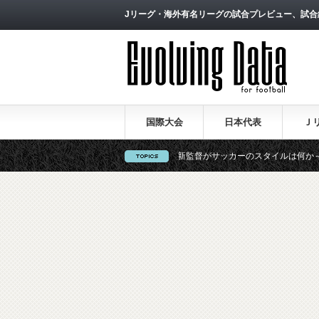
Jリーグ・海外有名リーグの試合プレビュー、試合
国際大会
日本代表
Ｊ
本代表の戦術論（１）～西野朗新監督がサッカーのスタイルは何か～