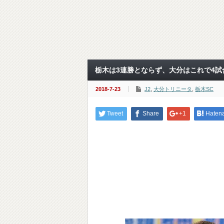
栃木は3連勝とならず、大分はこれで4試合
2018-7-23
J2
,
大分トリニータ
,
栃木SC
Tweet
Share
+1
Haten