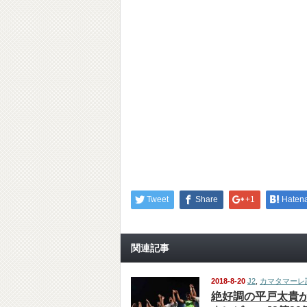
Tweet
Share
+1
Haten
関連記事
2018-8-20
J2
,
カマタマーレ
絶好調の平戸太貴が