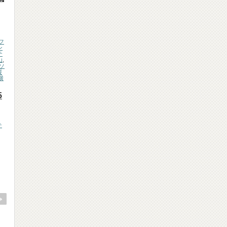
フ
ン
テ
山
,
ソ
媛
横
5
テ