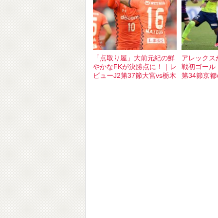
「点取り屋」大前元紀の鮮
アレックス
やかなFKが決勝点に！｜レ
戦初ゴール
ビューJ2第37節大宮vs栃木
第34節京都