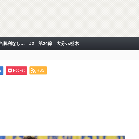
勝利なし… J2 第24節 大分vs栃木
a
Pocket
RSS