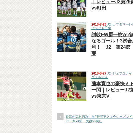
｜レビューJ2第2
vs町田
2018-7-23
J2
,
カマタマーレ
イテッド千葉
讃岐FW原一樹が2
なるゴール！3試合
利！ J2 第24節
葉
2018-8-27
J2
,
ジェフユナイ
ヴェルディ
藤本寛也の豪快ミ
一閃｜レビューJ2
vs東京V
愛媛が完封勝利！MF野澤英之は今シーズン
J2 第24節 愛媛vs岡山