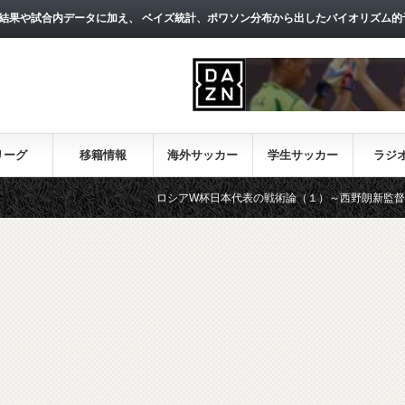
結果や試合内データに加え、 ベイズ統計、ポワソン分布から出したバイオリズム的
リーグ
移籍情報
海外サッカー
学生サッカー
ラジ
ロシアW杯日本代表の戦術論（１）～西野朗新監督がサッカー