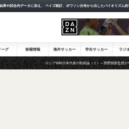
結果や試合内データに加え、 ベイズ統計、ポワソン分布から出したバイオリズム的
リーグ
移籍情報
海外サッカー
学生サッカー
ラジ
ロシアW杯日本代表の戦術論（１）～西野朗新監督がサッカー