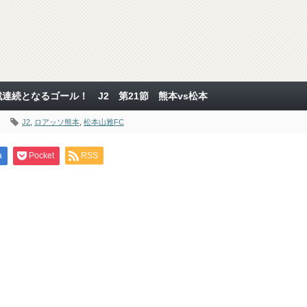
連続となるゴール！ J2 第21節 熊本vs松本
J2
,
ロアッソ熊本
,
松本山雅FC
a
Pocket
RSS