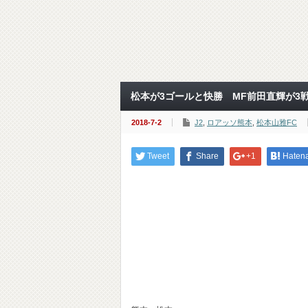
松本が3ゴールと快勝 MF前田直輝が3戦
2018-7-2
J2
,
ロアッソ熊本
,
松本山雅FC
Tweet
Share
+1
Haten