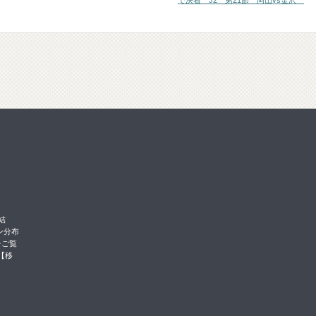
で決着 J2 第21節 岡山vs金沢
結
ン分布
をご覧
【移