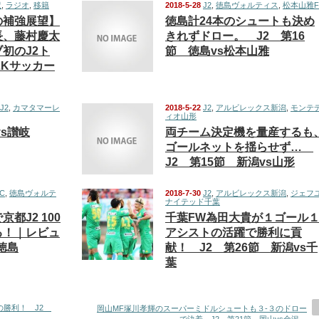
沢
,
ラジオ
,
移籍
2018-5-28
J2
,
徳島ヴォルティス
,
松本山雅F
の補強展望】
徳島計24本のシュートも決め
長、藤村慶太
きれずドロー。 J2 第16
初のJ2ト
節 徳島vs松本山雅
LKサッカー
J2
,
カマタマーレ
2018-5-22
J2
,
アルビレックス新潟
,
モンテ
ィオ山形
vs讃岐
両チーム決定機を量産するも
ゴールネットを揺らせず…
J2 第15節 新潟vs山形
C
,
徳島ヴォルテ
2018-7-30
J2
,
アルビレックス新潟
,
ジェフ
ナイテッド千葉
都J2 100
千葉FW為田大貴が１ゴール
る！｜レビュ
アシストの活躍で勝利に貢
s徳島
献！ J2 第26節 新潟vs千
葉
の勝利！ J2
岡山MF塚川孝輝のスーパーミドルシュートも３-３のドロー