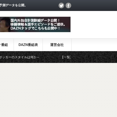
予測データを公開。
オ番組
DAZN番組表
運営会社
のスタイルは何か～
【一覧】J1・J2・J3リーグ「退団・戦力外選