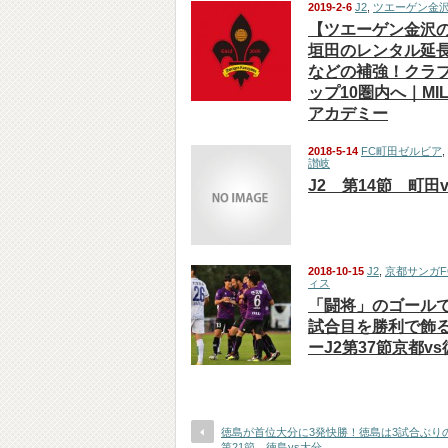
2019-2-6
J2
,
ツエーゲン金
【ツエーゲン金沢
垣田のレンタル延
などの補強！クラブ
ップ10圏内へ｜MI
アカデミー
2018-5-14
FC町田ゼルビア
,
讃岐
J2 第14節 町田
2018-10-15
J2
,
京都サンガF
ィス
「闘将」のゴールで京
試合目を勝利で飾
ーJ2第37節京都v
徳島が首位大分に3発快勝！徳島は3試合ぶり
第21節 徳島vs大分