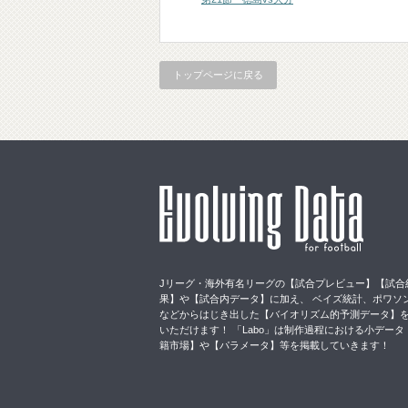
トップページに戻る
Jリーグ・海外有名リーグの【試合プレビュー】【試合
果】や【試合内データ】に加え、 ベイズ統計、ポワソ
などからはじき出した【バイオリズム的予測データ】
いただけます！ 「Labo」は制作過程における小データ
籍市場】や【パラメータ】等を掲載していきます！