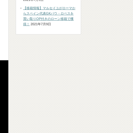
【移籍情報】マルセイユがローマか
らスペイン代表GKパウ・ロペスを
買い取りOP付きのローン移籍で獲
得！
2021年7月9日