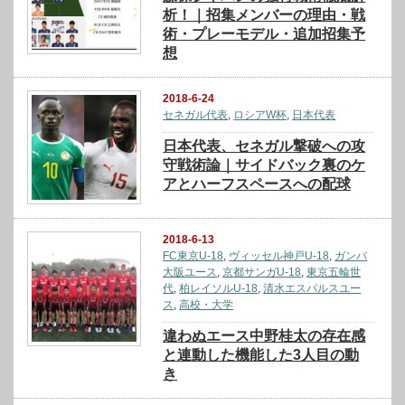
析！｜招集メンバーの理由・戦
術・プレーモデル・追加招集予
想
2018-6-24
セネガル代表
,
ロシアW杯
,
日本代表
日本代表、セネガル撃破への攻
守戦術論｜サイドバック裏のケ
アとハーフスペースへの配球
2018-6-13
FC東京U-18
,
ヴィッセル神戸U-18
,
ガンバ
大阪ユース
,
京都サンガU-18
,
東京五輪世
代
,
柏レイソルU-18
,
清水エスパルスユー
ス
,
高校・大学
違わぬエース中野桂太の存在感
と連動した機能した3人目の動
き