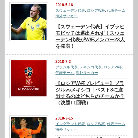
2018-5-16
スウェーデン代表
,
ロシアW杯
,
代表チーム
,
海外サッカー
【スウェーデン代表】イブラヒ
モビッチは選出されず！スウェ
ーデン代表がW杯メンバー23人
を発表！
2018-7-2
ブラジル代表
,
メキシコ代表
,
ロシアW杯
,
代表チーム
,
海外サッカー
【ロシアW杯プレビュー】ブラ
ジルvsメキシコ｜ベスト8に進
出するのはどちらのチームか？
（決勝T1回戦）
2018-3-15
イングランド代表
,
ロシアW杯
,
代表チーム
,
海外サッカー