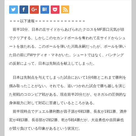
＝＝＝以下速報＝＝＝＝＝＝＝＝＝＝＝＝＝＝
前半10分、日本の左サイドからあげられたクロスをMF原口元気が頭
でクリアする。しかしこのセカンドボールを奪われて左サイドからシュ
ートを放たれる。このボールを弾いた川島永嗣だったが、ボールを弾い
た目の前にFWサディオ・マネがいた。シュートではなく、パンチング
の反射によって、日本は先制点を献上してしまった。
日本は先制点を与えてしまった試合において1分6敗とこれまで勝利を
掴み取ったことがない。それでも、追いつかれた試合で勝ち越しを演じ
た初戦のコロンビア戦がある。現在前半20分だが、セネガルの圧倒的な
身体能力に対して対応に苦慮しているところがある。
前半現時点でデュエル勝利数が昌子源が6戦3勝、長友が1戦1勝、酒井
宏が4戦3勝、長谷部が2戦2勝、乾が5戦4勝だが、大迫勇也や吉田麻也
が競り負けている印象があるという状況だ。