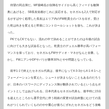
待望の同点弾だ。MF柴崎岳が自陣右サイドから高くフィードを敵陣
奥にあげると、SB長友佑都がこれに反応する。セネガルも2人で対応す
るがすばやく処理した長友はエリア内のFW乾貴士のパスを出す。受け
た乾は向きを変えると即座にコントロールショットを放ち、これが決ま
った。
PKでもCKでもない、流れの中で決めることができたのは今後の試合
に向けても大きな試金石となった。乾貴士のデュエル勝率が高パフォー
マンスを保っており、セネガルもFWサディオ・マネがなんと全勝。し
かし、FWニアンやDFサバリが勝率30%とやや問題となっている。
前半1-1で終えたセネガル代表は、後半になって4-3-3から4-1-4-1へと
フォーメーションを変えた。シュートが決まらないこともあるのだろう
が、日本のパスワークにディフェンス陣が翻弄されているという点もポ
イントとしてはあげられる。日本代表もセネガル代表も、後半特に15分
を超えたところから選手交代に伴う戦術の変更や試合終盤にむけての流
れがつくられていくもののやや重心が後ろにずれたセネガルをどう攻略