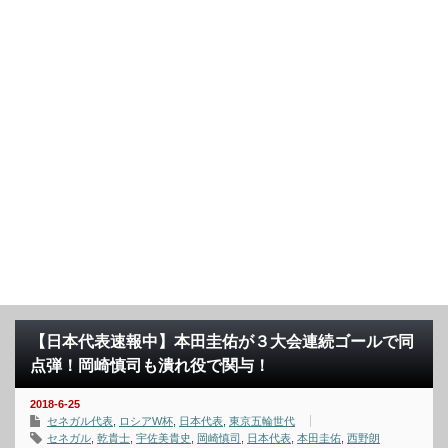
【日本代表速報中】本田圭佑が３大会連続ゴールで同
点弾！岡崎慎司も潰れ役で関与！
2018-6-25
セネガル代表
,
ロシアW杯
,
日本代表
,
東京五輪世代
セネガル
,
乾貴士
,
宇佐美貴史
,
岡崎慎司
,
日本代表
,
本田圭佑
,
西野朗