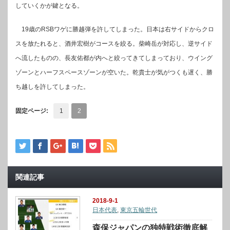
していくかが鍵となる。
19歳のRSBワゲに勝越弾を許してしまった。日本は右サイドからクロ
スを放たれると、酒井宏樹がコースを絞る。柴崎岳が対応し、逆サイド
へ流したものの、長友佑都が内へと絞ってきてしまっており、ウイング
ゾーンとハーフスペースゾーンが空いた。乾貴士が気がつくも遅く、勝
ち越しを許してしまった。
固定ページ:
1
2
関連記事
2018-9-1
日本代表
,
東京五輪世代
森保ジャパンの独特戦術徹底解