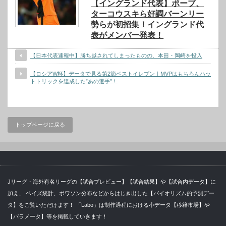
【イングランド代表】ポープ、
ターコウスキら好調バーンリー
勢らが初招集！イングランド代
表がメンバー発表！
【日本代表速報中】勝ち越されてしまったものの、本田・岡崎を投入
【ロシアW杯】データで見る第2節ベストイレブン｜MVPはもちろんハッ
トトリックを達成した”あの選手”！
トップページに戻る
Jリーグ・海外有名リーグの【試合プレビュー】【試合結果】や【試合内データ】に
加え、 ベイズ統計、ポワソン分布などからはじき出した【バイオリズム的予測デー
タ】をご覧いただけます！ 「Labo」は制作過程における小データ【移籍市場】や
【パラメータ】等を掲載していきます！