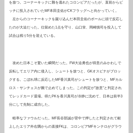
を放つ。コーナーキックに難を逃れたコロンビアだったが、直前からピ
ッチに投入されていたMF本田圭佑がCKフラッグへと向かっていく。
左からのコーナーキックを蹴り込んだ本田圭佑のボールに頭で反応し
たのが大迫だった。仕留めた1点を守り、山口蛍、岡崎慎司を投入して
試合は残り5分を迎えている。
攻めた日本こそ驚いた瞬間だった。FW大迫勇也が得意のみかわしで
反転してエリア内に侵入し、シュートを放つと、GKオスピナがブロッ
クする。こぼれ球に反応したMF香川真司がシュートを放つと、MFカル
ロス・サンチェスが腕で止めてしまった。この判定が”故意”と判定され
てレッドカード退場。得たPKを香川真司が冷静に沈めて、日本は前半3
分にして先制に成功した。
軽率なファウルだった。MF長谷部誠が背中で押したと判定されて献
上したエリア外右隅からの直接FKは、コロンビアMFキンテロがグラウ