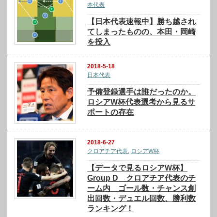
本代表
【日本代表速報中】勝ち越され
てしまったものの、本田・岡崎
を投入
2018-5-18
日本代表
予備登録選手は誰だったのか。
ロシアW杯代表選考から見るサ
ポートの存在
2018-6-27
クロアチア代表
,
ロシアW杯
【データで見るロシアW杯】
Group D クロアチア代表のチ
ーム内 ゴール数・チャンス創
出回数・デュエル回数、勝利数
ランキング！