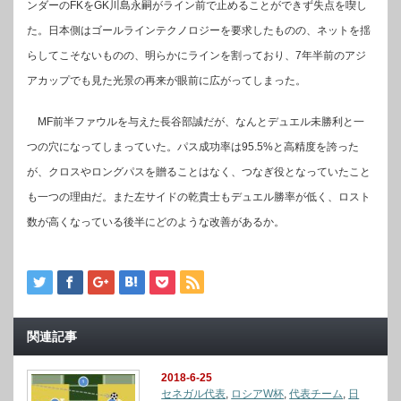
ンダーのFKをGK川島永嗣がライン前で止めることができず失点を喫し
た。日本側はゴールラインテクノロジーを要求したものの、ネットを揺
らしてこそないものの、明らかにラインを割っており、7年半前のアジ
アカップでも見た光景の再来が眼前に広がってしまった。
MF前半ファウルを与えた長谷部誠だが、なんとデュエル未勝利と一
つの穴になってしまっていた。パス成功率は95.5%と高精度を誇った
が、クロスやロングパスを贈ることはなく、つなぎ役となっていたこと
も一つの理由だ。また左サイドの乾貴士もデュエル勝率が低く、ロスト
数が高くなっている後半にどのような改善があるか。
関連記事
2018-6-25
セネガル代表
,
ロシアW杯
,
代表チーム
,
日