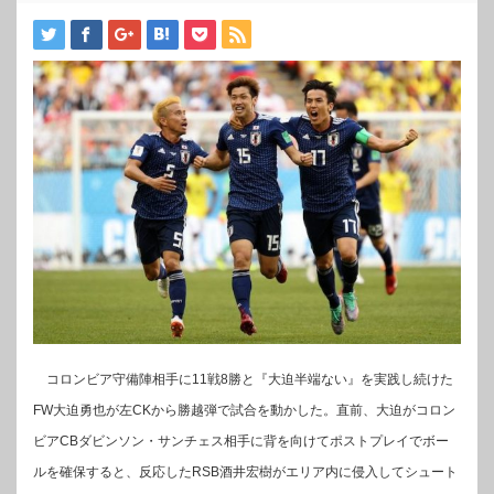
コロンビア守備陣相手に11戦8勝と『大迫半端ない』を実践し続けた
FW大迫勇也が左CKから勝越弾で試合を動かした。直前、大迫がコロン
ビアCBダビンソン・サンチェス相手に背を向けてポストプレイでボー
ルを確保すると、反応したRSB酒井宏樹がエリア内に侵入してシュート