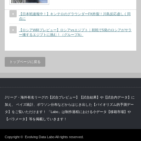
【日本戦速報中！】キンテロのグラウンダーFK炸裂！川島反応虚しく同
点に
【ロシアW杯プレビュー】ロシアvsエジプト｜初戦で5発のロシアがサラ
ー擁するエジプトに挑む！（グループA）
トップページに戻る
Jリーグ・海外有名リーグの【試合プレビュー】【試合結果】や【試合内データ】に
加え、 ベイズ統計、ポワソン分布などからはじき出した【バイオリズム的予測デー
タ】をご覧いただけます！ 「Labo」は制作過程における小データ【移籍市場】や
【パラメータ】等を掲載していきます！
Copyright ©
Evolving Data Labo
All rights reserved.