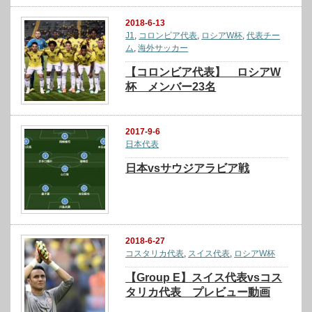
2018-6-13
J1
,
コロンビア代表
,
ロシアW杯
,
代表チー
ム
,
海外サッカー
【コロンビア代表】 ロシアW
杯 メンバー23名
2017-9-6
日本代表
日本vsサウジアラビア戦
2018-6-27
コスタリカ代表
,
スイス代表
,
ロシアW杯
【Group E】スイス代表vsコス
タリカ代表 プレビュー動画