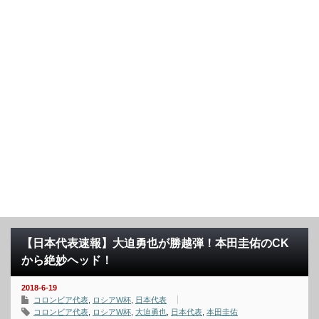
【日本代表速報】大迫勇也が勝越弾！本田圭佑のCK
から絶妙ヘッド！
2018-6-19
コロンビア代表
,
ロシアW杯
,
日本代表
コロンビア代表
,
ロシアW杯
,
大迫勇也
,
日本代表
,
本田圭佑