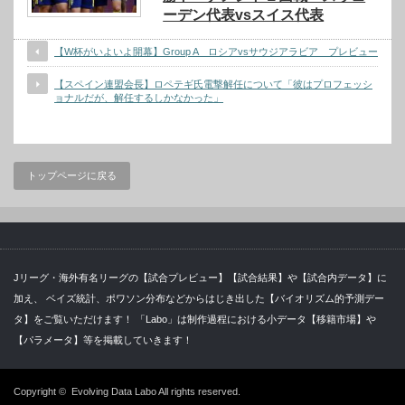
ーデン代表vsスイス代表
【W杯がいよいよ開幕】Group A ロシアvsサウジアラビア プレビュー
【スペイン連盟会長】ロペテギ氏電撃解任について「彼はプロフェッシ
ョナルだが、解任するしかなかった」
トップページに戻る
Jリーグ・海外有名リーグの【試合プレビュー】【試合結果】や【試合内データ】に
加え、 ベイズ統計、ポワソン分布などからはじき出した【バイオリズム的予測デー
タ】をご覧いただけます！ 「Labo」は制作過程における小データ【移籍市場】や
【パラメータ】等を掲載していきます！
Copyright ©
Evolving Data Labo
All rights reserved.