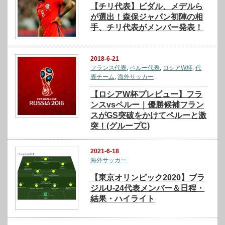
【チリ代表】ビダル、メデルら
が選出！森保ジャパン初陣の相
手、チリ代表がメンバー発表！
2018-6-21
フランス代表
,
ペルー代表
,
ロシアW杯
,
代
表チーム
,
海外サッカー
【ロシアW杯プレビュー】フラ
ンスvsペルー｜優勝候補フラン
スがGS突破をかけてペルーと激
突！(グループC)
2021-6-18
海外サッカー
【東京オリンピック2020】ブラ
ジルU-24代表メンバー＆日程・
結果・ハイライト