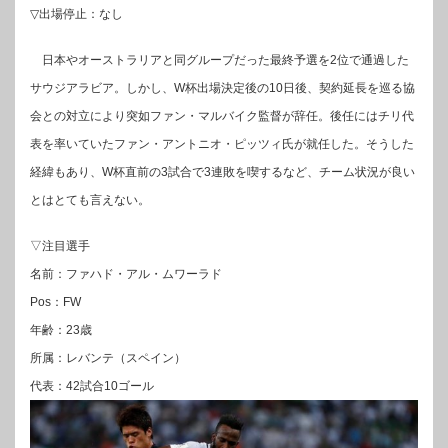
▽出場停止：なし
日本やオーストラリアと同グループだった最終予選を2位で通過した
サウジアラビア。しかし、W杯出場決定後の10日後、契約延長を巡る協
会との対立により突如ファン・マルバイク監督が辞任。後任にはチリ代
表を率いていたファン・アントニオ・ピッツィ氏が就任した。そうした
経緯もあり、W杯直前の3試合で3連敗を喫するなど、チーム状況が良い
とはとても言えない。
▽注目選手
名前：ファハド・アル・ムワーラド
Pos：FW
年齢：23歳
所属：レバンテ（スペイン）
代表：42試合10ゴール