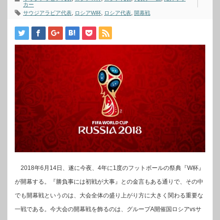
カー
サウジアラビア代表
,
ロシアW杯
,
ロシア代表
,
開幕戦
2018年6月14日、遂に今夜、4年に1度のフットボールの祭典『W杯』
が開幕する。『勝負事には初戦が大事』との金言もある通りで、その中
でも開幕戦というのは、大会全体の盛り上がり方に大きく関わる重要な
一戦である。今大会の開幕戦を飾るのは、グループA開催国ロシアvsサ