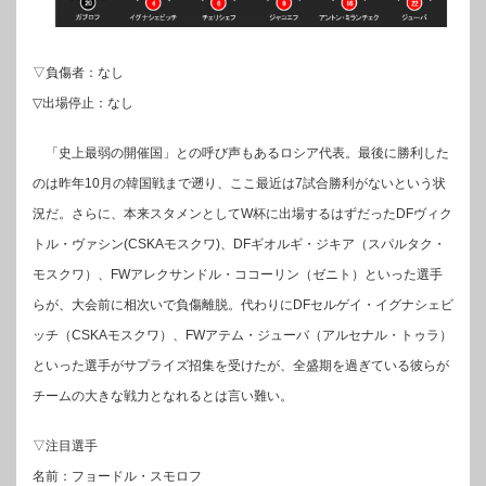
▽負傷者：なし
▽出場停止：なし
「史上最弱の開催国」との呼び声もあるロシア代表。最後に勝利した
のは昨年10月の韓国戦まで遡り、ここ最近は7試合勝利がないという状
況だ。さらに、本来スタメンとしてW杯に出場するはずだったDFヴィク
トル・ヴァシン(CSKAモスクワ)、DFギオルギ・ジキア（スパルタク・
モスクワ）、FWアレクサンドル・ココーリン（ゼニト）といった選手
らが、大会前に相次いで負傷離脱。代わりにDFセルゲイ・イグナシェビ
ッチ（CSKAモスクワ）、FWアテム・ジューバ（アルセナル・トゥラ）
といった選手がサプライズ招集を受けたが、全盛期を過ぎている彼らが
チームの大きな戦力となれるとは言い難い。
▽注目選手
名前：フョードル・スモロフ