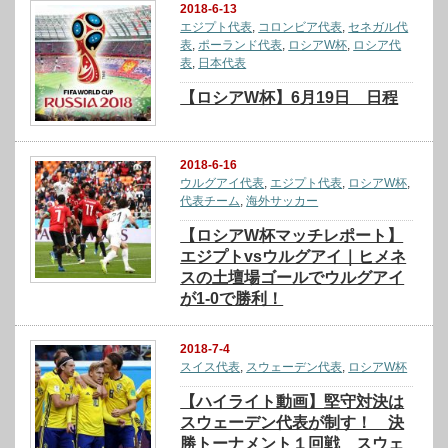
2018-6-13
エジプト代表
,
コロンビア代表
,
セネガル代
表
,
ポーランド代表
,
ロシアW杯
,
ロシア代
表
,
日本代表
【ロシアW杯】6月19日 日程
2018-6-16
ウルグアイ代表
,
エジプト代表
,
ロシアW杯
,
代表チーム
,
海外サッカー
【ロシアW杯マッチレポート】
エジプトvsウルグアイ｜ヒメネ
スの土壇場ゴールでウルグアイ
が1-0で勝利！
2018-7-4
スイス代表
,
スウェーデン代表
,
ロシアW杯
【ハイライト動画】堅守対決は
スウェーデン代表が制す！ 決
勝トーナメント１回戦 スウェ