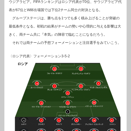
ウジアラビア。FIFAランキングはロシア代表が70位、サウジアラビア代
表が67位とW杯出場国では下位2チーム同士の対決となる。
グループステージは、勝ち点を1つでも多く積み上げることが突破の
最低条件となる。初戦の結果がチームの勢いや心理的に与える影響は大
きく、両チーム共に『本気』の陣容で臨むことになるだろう。
それでは両チームの予想フォーメーションと注目選手をみていこう。
〈ロシア代表〉フォーメーション3-5-2