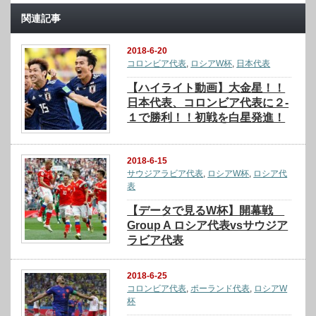
関連記事
2018-6-20
コロンビア代表
,
ロシアW杯
,
日本代表
【ハイライト動画】大金星！！
日本代表、コロンビア代表に２-
１で勝利！！初戦を白星発進！
2018-6-15
サウジアラビア代表
,
ロシアW杯
,
ロシア代
表
【データで見るW杯】開幕戦
Group A ロシア代表vsサウジア
ラビア代表
2018-6-25
コロンビア代表
,
ポーランド代表
,
ロシアW
杯