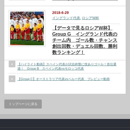
2018-6-29
イングランド代表
,
ロシアW杯
【データで見るロシアW杯】
Group G イングランド代表の
チーム内 ゴール数・チャンス
創出回数・デュエル回数、勝利
数ランキング！
【ハイライト動画】スペイン代表が試合終盤に技ありゴール！首位通
過！ Group B スペイン代表vsモロッコ代表
【Group C】オーストラリア代表vsペルー代表 プレビュー動画
トップページに戻る