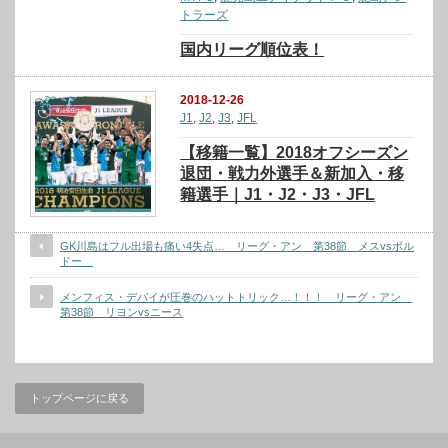
トラーズ
国内リーグ順位表！
2018-12-26
J1
,
J2
,
J3
,
JFL
【移籍一覧】2018オフシーズン
退団・戦力外選手＆新加入・移
籍選手｜J1・J2・J3・JFL
GK川島はフル出場も痛い4失点… リーグ・アン 第38節 メスvsボル
ドー
メンフィス・デパイが圧巻のハットトリック…！！！ リーグ・アン
第38節 リヨンvsニース
トップページに戻る