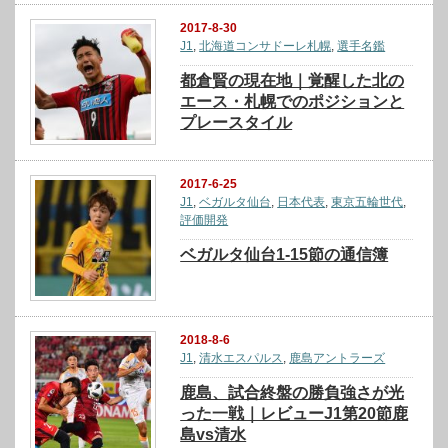
2017-8-30
J1
,
北海道コンサドーレ札幌
,
選手名鑑
都倉賢の現在地｜覚醒した北の
エース・札幌でのポジションと
プレースタイル
2017-6-25
J1
,
ベガルタ仙台
,
日本代表
,
東京五輪世代
,
評価開発
ベガルタ仙台1-15節の通信簿
2018-8-6
J1
,
清水エスパルス
,
鹿島アントラーズ
鹿島、試合終盤の勝負強さが光
った一戦｜レビューJ1第20節鹿
島vs清水