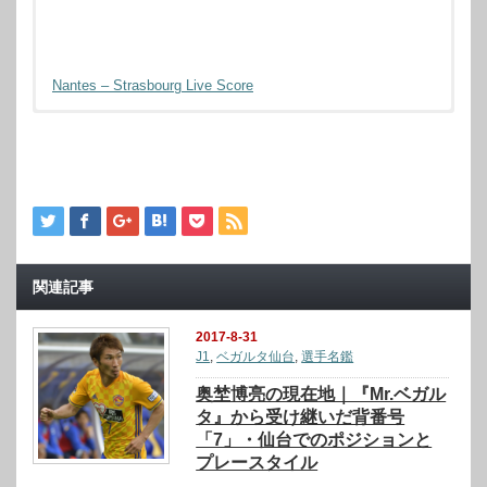
Nantes – Strasbourg Live Score
関連記事
2017-8-31
J1
,
ベガルタ仙台
,
選手名鑑
奥埜博亮の現在地｜『Mr.ベガル
タ』から受け継いだ背番号
「7」・仙台でのポジションと
プレースタイル