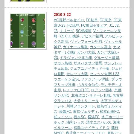
2010-3-22
AC長野パルセイロ
,
FC岐阜
,
FC東京
,
FC東
京U-23
,
FC琉球
,
FC町田ゼルビア
,
J1
,
J2
,
J3
,
Ｊリーグ
,
SC相模原
,
V・ファーレン長
崎
,
Y.S.C.C.横浜
,
アビスパ福岡
,
アルビレッ
クス新潟
,
ヴァンフォーレ甲府
,
ヴィッセル
神戸
,
ガイナーレ鳥取
,
カターレ富山
,
カマ
タマーレ讃岐
,
ガンバ大阪
,
ガンバ大阪U-
23
,
ギラヴァンツ北九州
,
グルージャ盛岡
,
サガン鳥栖
,
ザスパクサツ群馬
,
サンフレッ
チェ広島
,
ジェフユナイテッド千葉
,
ジュビ
ロ磐田
,
セレッソ大阪
,
セレッソ大阪U-23
,
ツエーゲン金沢
,
ファジアーノ岡山
,
ブラウ
ブリッツ秋田
,
ベガルタ仙台
,
モンテディオ
山形
,
レノファ山口FC
,
ロアッソ熊本
,
京都
サンガFC
,
北海道コンサドーレ札幌
,
名古屋
グランパス
,
大分トリニータ
,
大宮アルディ
ージャ
,
川崎フロンターレ
,
徳島ヴォルティ
ス
,
愛媛FC
,
東京ヴェルディ
,
松本山雅FC
,
柏レイソル
,
栃木SC
,
横浜FC
,
水戸ホーリー
ホック
,
浦和レッズ
,
清水エスパルス
,
湘南
ベルマーレ
,
福島ユナイテッドＦＣ
,
藤枝
MYFC
,
鹿児島ユナイテッドＦＣ
,
鹿島アン