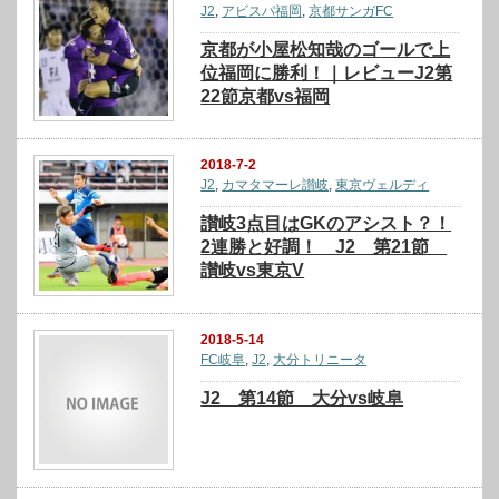
J2
,
アビスパ福岡
,
京都サンガFC
京都が小屋松知哉のゴールで上
位福岡に勝利！｜レビューJ2第
22節京都vs福岡
2018-7-2
J2
,
カマタマーレ讃岐
,
東京ヴェルディ
讃岐3点目はGKのアシスト？！
2連勝と好調！ J2 第21節
讃岐vs東京V
2018-5-14
FC岐阜
,
J2
,
大分トリニータ
J2 第14節 大分vs岐阜