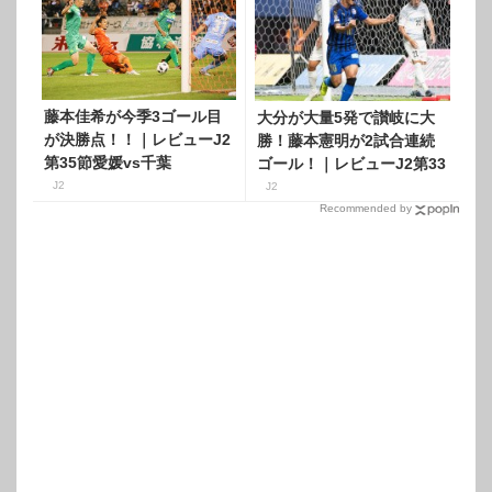
藤本佳希が今季3ゴール目
大分が大量5発で讃岐に大
が決勝点！！｜レビューJ2
勝！藤本憲明が2試合連続
第35節愛媛vs千葉
ゴール！｜レビューJ2第33
節大分vs讃岐
J2
J2
Recommended by