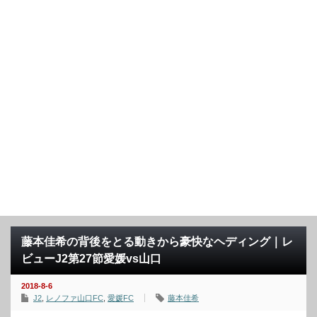
藤本佳希の背後をとる動きから豪快なヘディング｜レ
ビューJ2第27節愛媛vs山口
2018-8-6
J2
,
レノファ山口FC
,
愛媛FC
藤本佳希