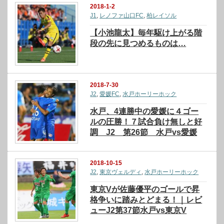
2018-1-2
J1
,
レノファ山口FC
,
柏レイソル
【小池龍太】毎年駆け上がる階
段の先に見つめるものは…
2018-7-30
J2
,
愛媛FC
,
水戸ホーリーホック
水戸、4連勝中の愛媛に４ゴー
ルの圧勝！７試合負け無しと好
調 J2 第26節 水戸vs愛媛
2018-10-15
J2
,
東京ヴェルディ
,
水戸ホーリーホック
東京Vが佐藤優平のゴールで昇
格争いに踏みとどまる！｜レビ
ューJ2第37節水戸vs東京V