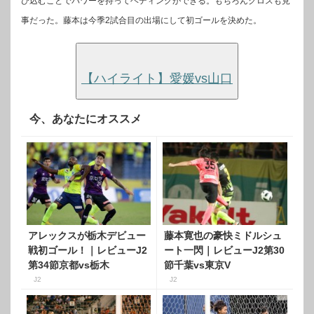
び込むことでパワーを持ってヘディングができる。もちろんクロスも見
事だった。藤本は今季2試合目の出場にして初ゴールを決めた。
【ハイライト】愛媛vs山口
今、あなたにオススメ
アレックスが栃木デビュー
藤本寛也の豪快ミドルシュ
戦初ゴール！｜レビューJ2
ート一閃｜レビューJ2第30
第34節京都vs栃木
節千葉vs東京V
J2
J2