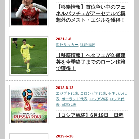
【移籍情報】首位争い中のフェ
ネルバフチェがアーセナルで構
想外のメスト・エジルを獲得！
2021-1-8
海外サッカー
,
移籍情報
【移籍情報】ヘタフェが久保建
英を今季終了までのローン移籍
で獲得！
2018-6-13
エジプト代表
,
コロンビア代表
,
セネガル代
表
,
ポーランド代表
,
ロシアW杯
,
ロシア代
表
,
日本代表
【ロシアW杯】6月19日 日程
2019-6-18