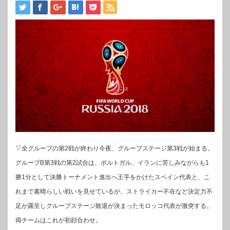
▽全グループの第2戦が終わり今夜、グループステージ第3戦が始まる。
グループB第3戦の第2試合は、ポルトガル、イランに苦しみながらも1
勝1分として決勝トーナメント進出へ王手をかけたスペイン代表と、こ
れまで素晴らしい戦いを見せているが、ストライカー不在など決定力不
足が露呈しグループステージ敗退が決まったモロッコ代表が激突する。
両チームはこれが初顔合わせ。