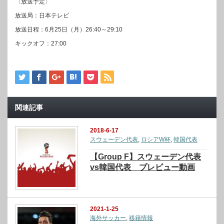
〈放送予定〉
放送局：日本テレビ
放送日程：6月25日（月）26:40～29:10
キックオフ：27:00
関連記事
2018-6-17
スウェーデン代表
,
ロシアW杯
,
韓国代表
【Group F】スウェーデン代表
vs韓国代表 プレビュー動画
2021-1-25
海外サッカー
,
移籍情報