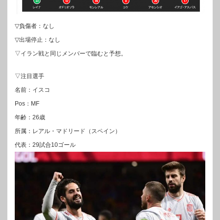
▽負傷者：なし
▽出場停止：なし
▽イラン戦と同じメンバーで臨むと予想。
▽注目選手
名前：イスコ
Pos：MF
年齢：26歳
所属：レアル・マドリード（スペイン）
代表：29試合10ゴール