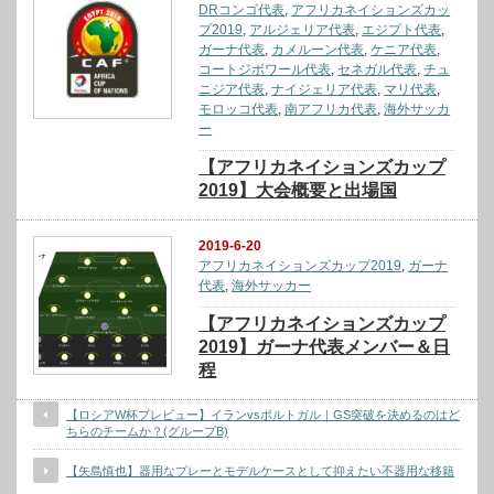
DRコンゴ代表
,
アフリカネイションズカッ
プ2019
,
アルジェリア代表
,
エジプト代表
,
ガーナ代表
,
カメルーン代表
,
ケニア代表
,
コートジボワール代表
,
セネガル代表
,
チュ
ニジア代表
,
ナイジェリア代表
,
マリ代表
,
モロッコ代表
,
南アフリカ代表
,
海外サッカ
ー
【アフリカネイションズカップ
2019】大会概要と出場国
2019-6-20
アフリカネイションズカップ2019
,
ガーナ
代表
,
海外サッカー
【アフリカネイションズカップ
2019】ガーナ代表メンバー＆日
程
【ロシアW杯プレビュー】イランvsポルトガル｜GS突破を決めるのはど
ちらのチームか？(グループB)
【矢島慎也】器用なプレーとモデルケースとして抑えたい不器用な移籍