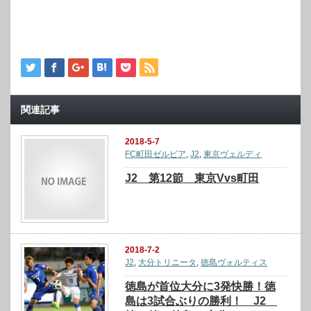
関連記事
2018-5-7
FC町田ゼルビア
,
J2
,
東京ヴェルディ
J2 第12節 東京Vvs町田
2018-7-2
J2
,
大分トリニータ
,
徳島ヴォルティス
徳島が首位大分に3発快勝！徳
島は3試合ぶりの勝利！ J2