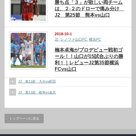
勝ち点「３」が欲しい両チーム
は、２-２のドローで痛み分け
J2 第25節 熊本vs山口
2018-10-1
J2
,
レノファ山口FC
,
横浜FC
楠本卓海がプロデビュー戦初ゴ
ール！！山口が15試合ぶりの勝
利！｜レビューJ2第35節横浜
FCvs山口
J2 第11節 大分vs町田
J2 第11節 岐阜vs金沢
トップページに戻る