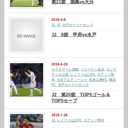
第21節 徳島vs大分
2018-4-9
J1
,
J2
,
水戸ホーリーホック
J2 8節 甲府vs水戸
2018-6-26
カマタマーレ讃岐
,
ツエーゲン金沢
,
モンテ
ディオ山形
,
レノファ山口FC
,
ロアッソ熊
本
,
大宮アルディージャ
,
松本山雅FC
,
横浜
FC
,
水戸ホーリーホック
J2 第20節 TOP5ゴール＆
TOP5セーブ
2018-7-26
J2
,
レノファ山口FC
,
ロアッソ熊本