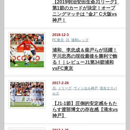
【2019明治安田生命J1リーグ】
第1節のカードが決定！オープ
ニングマッチは “金J” C大阪vs
神戸！
2018-12-3
FC東京
,
J1
,
浦和レッズ
浦和、李忠成＆柴戸らが活躍！
平川忠亮の現役最後を勝利で飾
る！｜レビューJ1第34節浦和
vsFC東京
2017-2-26
J1
,
Ｊリーグ
,
ヴィッセル神戸
,
清水エスパ
ルス
【J1-1節】圧倒的安定感をもた
らす渡部博文の存在感【清水vs
神戸】