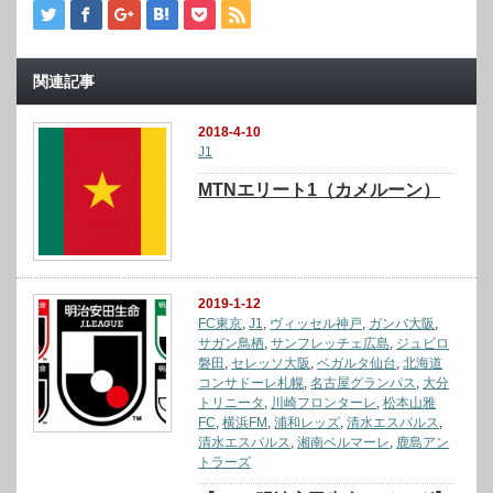
関連記事
2018-4-10
J1
MTNエリート1（カメルーン）
2019-1-12
FC東京
,
J1
,
ヴィッセル神戸
,
ガンバ大阪
,
サガン鳥栖
,
サンフレッチェ広島
,
ジュビロ
磐田
,
セレッソ大阪
,
ベガルタ仙台
,
北海道
コンサドーレ札幌
,
名古屋グランパス
,
大分
トリニータ
,
川崎フロンターレ
,
松本山雅
FC
,
横浜FM
,
浦和レッズ
,
清水エスパルス
,
清水エスパルス
,
湘南ベルマーレ
,
鹿島アン
トラーズ