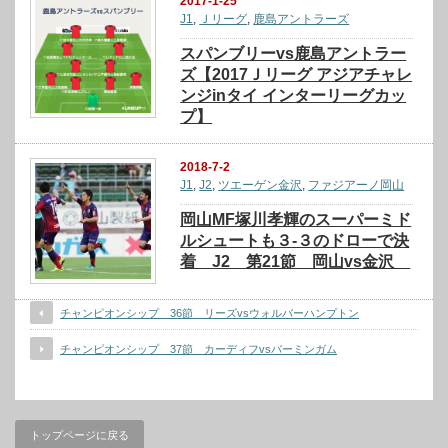
2017-1-25
J1
,
Ｊリーグ
,
鹿島アントラーズ
スパンブリーvs鹿島アントラー
ズ【2017Ｊリーグ アジアチャレ
ンジinタイ インターリーグカッ
プ】
2018-7-2
J1
,
J2
,
ツエーゲン金沢
,
ファジアーノ岡山
岡山MF塚川孝輝のスーパーミド
ルシュートも３-３のドローで決
着 J2 第21節 岡山vs金沢
チャンピオンシップ 36節 リーズvsウォルバーハンプトン
チャンピオンシップ 37節 カーディフvsバーミンガム
トップページに戻る