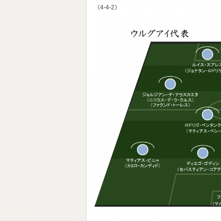
《4-4-2》