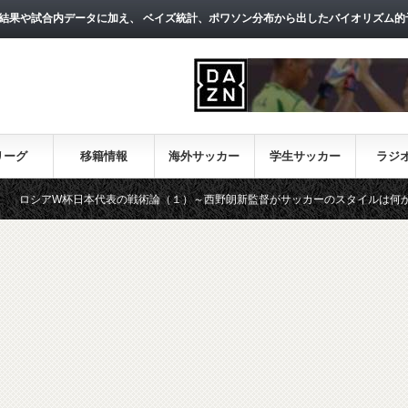
結果や試合内データに加え、 ベイズ統計、ポワソン分布から出したバイオリズム的
リーグ
移籍情報
海外サッカー
学生サッカー
ラジ
杯日本代表の戦術論（１）～西野朗新監督がサッカーのスタイルは何か～