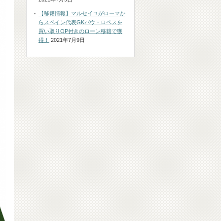
【移籍情報】マルセイユがローマか
らスペイン代表GKパウ・ロペスを
買い取りOP付きのローン移籍で獲
得！
2021年7月9日