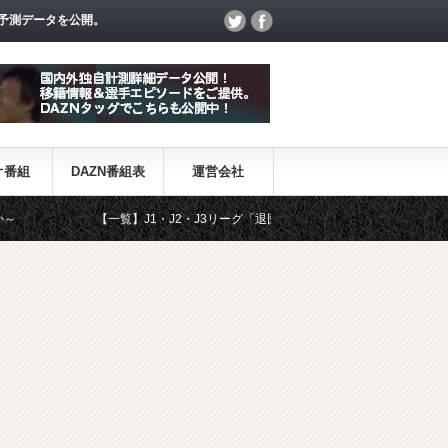
予測データを公開。
オ番組
DAZN番組表
運営会社
【一覧】J1・J2・J3リーグ「退団・戦力外選手＆新加入選手」
D