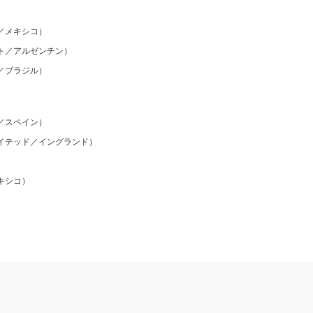
／メキシコ）
ト／アルゼンチン）
／ブラジル）
／スペイン）
イテッド／イングランド）
キシコ）
）