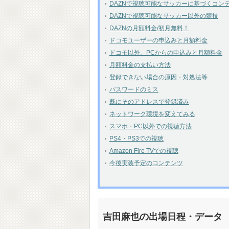
DAZNで視聴可能なサッカーに基づくコン
DAZNで視聴可能なサッカー以外の競技
DAZNの月額料金/初月無料！
ドコモユーザーの申込みと月額料金
ドコモ以外、PCからの申込みと月額料金
月額料金の支払い方法
登録できない場合の原因・対処法等
パスワードのミス
既にそのアドレスで登録済み
ネットワーク環境を変えてみる
スマホ・PC以外での視聴方法
PS4・PS3での視聴
Amazon Fire TVでの視聴
今後実装予定のコンテンツ
吉田麻也の出場日程・データ