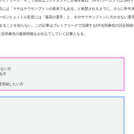
ミアリーグ。そこで吉田はコンスタントに出場を重ね、16-17シーズンでは当時サ
氏には「マヤはサウサンプトンの将来でもある」と称賛されるまでに。さらに昨年
ーゼンヒュットル監督には「最高の選手」と、今やサウサンプトンに欠かせない選
止まることを知らない。この記事はプレミアリーグで活躍するDF吉田麻也の試合視聴
に吉田麻也の最新情報をお伝えてしていく記事となる。
らない方
る方
度登録したい方