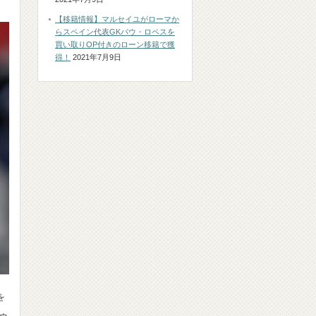
【移籍情報】マルセイユがローマか
らスペイン代表GKパウ・ロペスを
買い取りOP付きのローン移籍で獲
得！
2021年7月9日
を