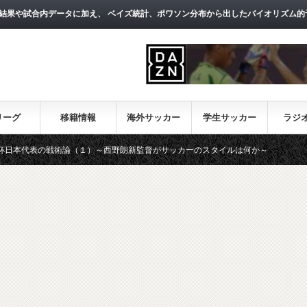
結果や試合内データに加え、 ベイズ統計、ポワソン分布から出したバイオリズム的
リーグ
移籍情報
海外サッカー
学生サッカー
ラジ
術論（１）～西野朗新監督がサッカーのスタイルは何か～
【一覧】J