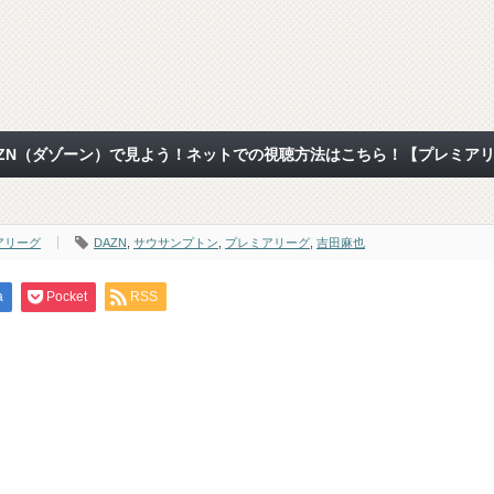
AZN（ダゾーン）で見よう！ネットでの視聴方法はこちら！【プレミア
アリーグ
DAZN
,
サウサンプトン
,
プレミアリーグ
,
吉田麻也
a
Pocket
RSS