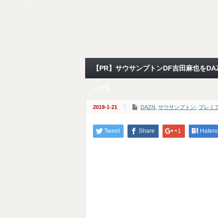
【PR】サウサンプトンDF吉田麻也をD
ーグ】
2019-1-21
DAZN
,
サウサンプトン
,
プレミ
Tweet
Share
+1
Haten