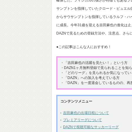
確保した。フィジカルの強さが特徴でもあるプレ
サンプトンを指揮していたクロード・ピュエル
からサウサンプトンを指揮しているラルフ・ハ
に成長。今年31歳を迎える吉田麻也の進化は
DAZNで見るための登録方法や、注意点、さら
●この記事はこんな人におすすめ！
・「吉田麻也の活躍を見たい！」という方
・DAZN1ヶ月無料登録で見られることを知
・「どのリーグ」を見られるか気になってい
・「DAZN」への加入を考えている方
・「DAZN」を一度退会しているものの、再
コンテンツメニュー
吉田麻也の出場日程について
プレミアリーグについて
DAZNで視聴可能なサッカーリーグ