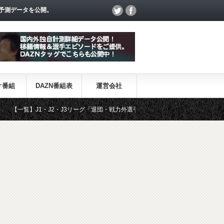
予測データを公開。
オ番組
DAZN番組表
運営会社
1・J2・J3リーグ「退団・戦力外選手＆新加入選手」
DAZN番組・日