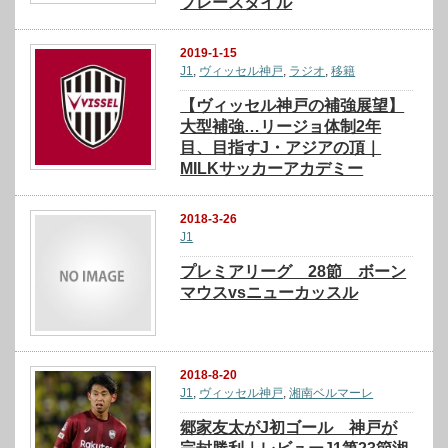
プレースタイル
2019-1-15
J1
,
ヴィッセル神戸
,
ラジオ
,
移籍
【ヴィッセル神戸の補強展望】
大型補強…リージョ体制2年
目、目指すJ・アジアの頂｜
MILKサッカーアカデミー
2018-3-26
J1
プレミアリーグ 28節 ボーン
マウスvsニューカッスル
2018-8-20
J1
,
ヴィッセル神戸
,
湘南ベルマーレ
郷家友太がJ初ゴール 神戸が