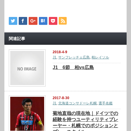
関連記事
2018-4-9
J1
,
サンフレッチェ広島
,
柏レイソル
J1 6節 柏vs広島
2017-8-30
J1
,
北海道コンサドーレ札幌
,
選手名鑑
菊地直哉の現在地｜ドイツでの
経験を持つユーティリティプレ
ーヤー・札幌でのポジションと