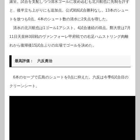
露呈。試合を支配しつつ清水ゴールに攻め込むも北川航也に先制を許す
と、後半立ち上がりにも追加点。公式戦6試合勝利なし。13本のシュー
トを放つも0点。4本のシュート数の清水に2失点を喫した。
清水の北川航也は1ゴール1アシスト。4試合連続の得点。鄭大世は7月
11日天皇杯3回戦のヴァンフォーレ甲府戦での右足ハムストリング肉離
れから復帰後15試合ぶりの出場でゴールを決めた。
最高評価： 六反勇治
6本のセーブで広島のシュートを0点に抑えた。六反は今季6試合目の
クリーンシート。