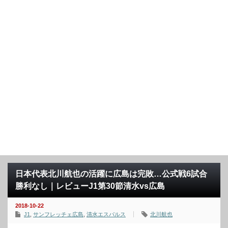
日本代表北川航也の活躍に広島は完敗…公式戦6試合
勝利なし｜レビューJ1第30節清水vs広島
2018-10-22
J1
,
サンフレッチェ広島
,
清水エスパルス
北川航也