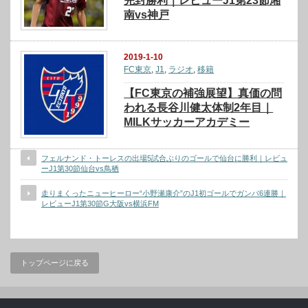
完封勝利｜レビューJ1第23節湘
南vs神戸
2019-1-10
FC東京
,
J1
,
ラジオ
,
移籍
【FC東京の補強展望】真価の問
われる長谷川健太体制2年目｜
MILKサッカーアカデミー
フェルナンド・トーレスの出場5試合ぶりのゴールで仙台に勝利｜レビュ
ーJ1第30節仙台vs鳥栖
走りまくったニューヒーロー“小野瀬康介”のJ1初ゴールでガンバ6連勝｜
レビューJ1第30節G大阪vs横浜FM
トップページに戻る