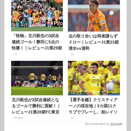
「怪物」北川航也の3試合
点の取り合いは両者譲らず
連続ゴール！磐田に5点の
ドロー｜レビューJ1第23節
快勝！｜レビューJ1第29節
清水vs浦和
清水vs磐田
J1
J1
北川航也が2試合連続とな
【選手名鑑】クリスティア
るゴールで勝利に貢献！｜
ーノの現在地｜3カ国11ク
レビューJ1第28節FC東京
ラブでプレーし、柏レイソ
vs清水
ルで輝くブラジル人ストラ
FC東京
J1
イカー
Recommended by