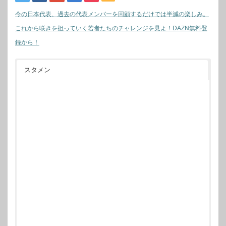
今の日本代表、過去の代表メンバーを回顧するだけでは半減の楽しみ。
これから咲きを担っていく若者たちのチャレンジを見よ！DAZN無料登
録から！
スタメン