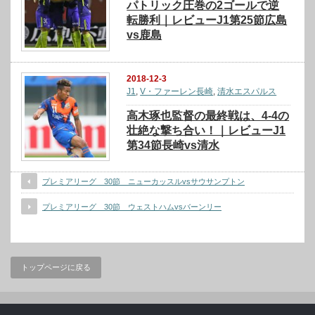
パトリック圧巻の2ゴールで逆
転勝利｜レビューJ1第25節広島
vs鹿島
2018-12-3
J1
,
V・ファーレン長崎
,
清水エスパルス
高木琢也監督の最終戦は、4-4の
壮絶な撃ち合い！｜レビューJ1
第34節長崎vs清水
プレミアリーグ 30節 ニューカッスルvsサウサンプトン
プレミアリーグ 30節 ウェストハムvsバーンリー
トップページに戻る