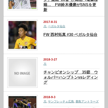
籍… FW鈴木優磨がSNSを更
新
2017-8-31
J1
,
ベガルタ仙台
FW 西村拓真 #30 ベガルタ仙台
2018-3-27
J1
チャンピオンシップ 35節 ウ
ォルバーハンプトンvsレディン
グ
2018-9-3
J1
,
サンフレッチェ広島
,
鹿島アントラーズ