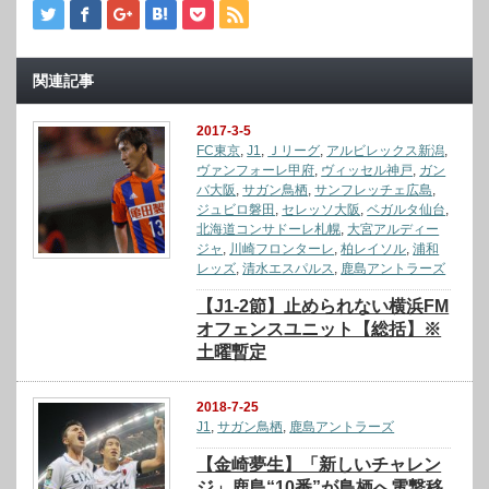
関連記事
2017-3-5
FC東京
,
J1
,
Ｊリーグ
,
アルビレックス新潟
,
ヴァンフォーレ甲府
,
ヴィッセル神戸
,
ガン
バ大阪
,
サガン鳥栖
,
サンフレッチェ広島
,
ジュビロ磐田
,
セレッソ大阪
,
ベガルタ仙台
,
北海道コンサドーレ札幌
,
大宮アルディー
ジャ
,
川崎フロンターレ
,
柏レイソル
,
浦和
レッズ
,
清水エスパルス
,
鹿島アントラーズ
【J1-2節】止められない横浜FM
オフェンスユニット【総括】※
土曜暫定
2018-7-25
J1
,
サガン鳥栖
,
鹿島アントラーズ
【金崎夢生】「新しいチャレン
ジ」鹿島“10番”が鳥栖へ電撃移