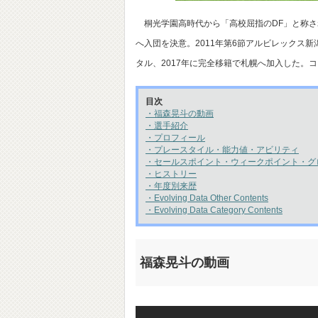
桐光学園高時代から「高校屈指のDF」と称さ
へ入団を決意。2011年第6節アルビレックス
タル、2017年に完全移籍で札幌へ加入した。
目次
・福森晃斗の動画
・選手紹介
・プロフィール
・プレースタイル・能力値・アビリティ
・セールスポイント・ウィークポイント・グ
・ヒストリー
・年度別来歴
・Evolving Data Other Contents
・Evolving Data Category Contents
福森晃斗の動画