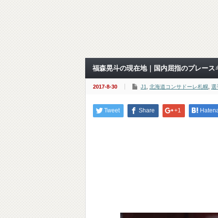
福森晃斗の現在地｜国内屈指のプレース
2017-8-30
J1
,
北海道コンサドーレ札幌
,
選
Tweet
Share
+1
Haten