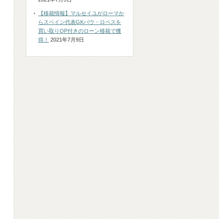
【移籍情報】マルセイユがローマか
らスペイン代表GKパウ・ロペスを
買い取りOP付きのローン移籍で獲
得！
2021年7月9日