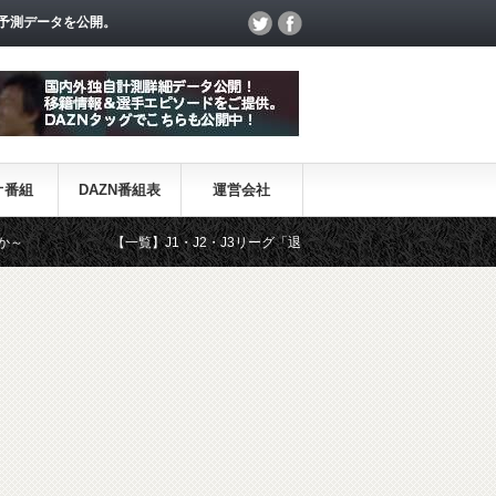
予測データを公開。
オ番組
DAZN番組表
運営会社
【一覧】J1・J2・J3リーグ「退団・戦力外選手＆新加入選手」