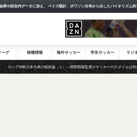
結果や試合内データに加え、 ベイズ統計、ポワソン分布から出したバイオリズム的
リーグ
移籍情報
海外サッカー
学生サッカー
ラジ
杯日本代表の戦術論（１）～西野朗新監督がサッカーのスタイルは何か～