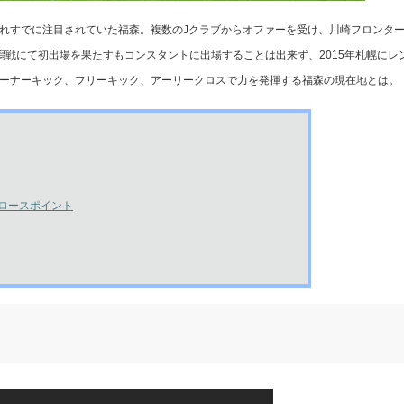
れすでに注目されていた福森。複数のJクラブからオファーを受け、川崎フロンタ
新潟戦にて初出場を果たすもコンスタントに出場することは出来ず、2015年札幌にレ
コーナーキック、フリーキック、アーリークロスで力を発揮する福森の現在地とは。
ロースポイント