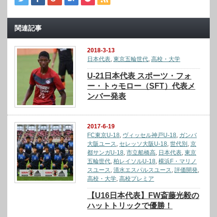
関連記事
2018-3-13
日本代表
,
東京五輪世代
,
高校・大学
U-21日本代表 スポーツ・フォ
ー・トゥモロー（SFT）代表メ
ンバー発表
2017-6-19
FC東京U-18
,
ヴィッセル神戸U-18
,
ガンバ
大阪ユース
,
セレッソ大阪U-18
,
世代別
,
京
都サンガU-18
,
市立船橋高
,
日本代表
,
東京
五輪世代
,
柏レイソルU-18
,
横浜F・マリノ
スユース
,
清水エスパルスユース
,
評価開発
,
高校・大学
,
高校プレミア
【U16日本代表】FW斎藤光毅の
ハットトリックで優勝！