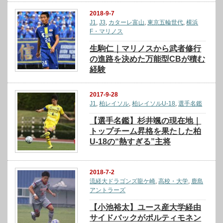
2018-9-7
J1
,
J3
,
カターレ富山
,
東京五輪世代
,
横浜
F・マリノス
生駒仁｜マリノスから武者修行
の進路を決めた万能型CBが積む
経験
2017-9-28
J1
,
柏レイソル
,
柏レイソルU-18
,
選手名鑑
【選手名鑑】杉井颯の現在地｜
トップチーム昇格を果たした柏
U-18の“熱すぎる”主将
2018-7-2
流経大ドラゴンズ龍ケ崎
,
高校・大学
,
鹿島
アントラーズ
【小池裕太】ユース産大学経由
サイドバックがポルティモネン