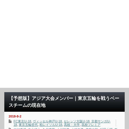
【予想版】アジア大会メンバー｜東京五輪を戦うベー
スチームの現在地
2018-8-2
FC東京U-18
,
ヴィッセル神戸U-18
,
セレッソ大阪U-18
,
京都サンガU-
18
,
東京五輪世代
,
柏レイソルU-18
,
高校・大学
,
高校プレミア