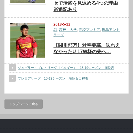
セで活躍を見込める4つの理由
※追記あり
2018-5-12
J1
,
高校・大学
,
高校プレミア
,
鹿島アント
ラーズ
【関川郁万】対空要塞、味わえ
なかったU-17W杯の先へ…
ジュピラー・プロ・リーグ（ベルギー） 18-19シーズン 順位表
プレミアリーグ 18-19シーズン 順位＆日程表
トップページに戻る