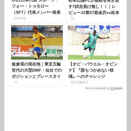
U-21日本代表 スポーツ・
松本山雅FCが後続を突き放
フォー・トゥモロー
す7試合負け無し！！｜レ
（SFT）代表メンバー発表
ビューJ2第37節金沢vs松本
山雅FC
日本代表
J2
板倉滉の現在地｜東京五輪
【オビ・パウエル・オビン
世代の大型DMF・仙台での
ナ】『誰もつかめない領
ポジションとプレースタイ
域』へのチャレンジ
ル
J1
東京五輪世代
Recommended by