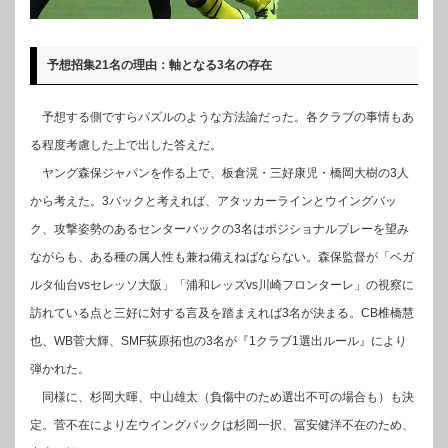
予想招集21名の理由：軸となる3名の存在
予想する側ですらパズルのような方法論だった。各クラブの事情もあ
る程度考慮した上で出した答えだ。
ヤング森保ジャパンを作る上で、板倉滉・三好康児・橋岡大樹の3人
から考えた。3バックと考えれば、アタッカーラインとウイングバッ
ク、攻撃姿勢のあるセンターバックの3名はポジショナルプレーを望み
ながらも、ある種の属人性も兼ね備えねばならない。森保監督が「ベガ
ルタ仙台vsセレッソ大阪」「浦和レッズvs川崎フロンターレ」の視察に
訪れている点と三好に対する言及を踏まえれば3名が決まる。CB椎橋慧
也、WB菅大輝、SMF荻原拓也の3名が『1クラブ1選出ルール』により
弾かれた。
同様に、杉岡大暉、中山雄太（負傷中のため選出不可の場合も）も決
定。菅不在により左ウイングバックは杉岡一択、冨安健洋不在のため、