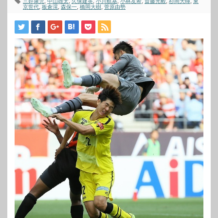
三好康児
,
中山雄太
,
久保建英
,
小川航基
,
小林友希
,
斎藤光毅
,
杉岡大暉
,
東
京世代
,
板倉滉
,
森保一
,
橋岡大樹
,
菅原由勢