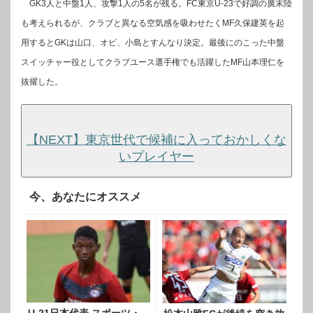
GK3人と中盤1人、攻撃1人の5名が残る。FC東京U-23で好調の廣末陸
も考えられるが、クラブと異なる空気感を吸わせたくMF久保建英を起
用するとGKは山口、オビ、小島とすんなり決定。最後にのこった中盤
スイッチャー役としてクラブユース選手権でも活躍したMF山本理仁を
抜擢した。
【NEXT】東京世代で候補に入っておかしくな
いプレイヤー
今、あなたにオススメ