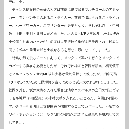
中山一択。
チャンス構築役の三好の相方は前線に飛び出るマルチロールのアタッ
カー、右足パンチ力のあるストライカー、前線で収められるストライカ
ー、ハードワーカー、スプリンターが必要となり、それぞれ旗手・中村
敬・上田・田川・前田大が相当した。名古屋のMF児玉駿斗、松本のFW
小松蓮も対象内だったが、前者は大学選抜招集が本日発表され、後者は
同じく松本の前田大然と比較せざるを得ない形になってしまった。
特異な形で挑むチームにあって、メンタルで率いる存在とメンタルで
カバーする存在を必要としたが、それぞれ神谷と福岡が該当。福岡慎平
とアルビレックス新潟MF坂井大将が最終選択まで残ったが、招集可能
なDFが少ないために原輝綺を当てはめると坂井大があぶれてしまった。
福岡を外し、坂井大将を入れた場合は清水エスパルスの立田悠悟とヴィ
ッセル神戸（2種登録）の小林友希を入れたいところだ。今回は守備の
マルチロール喜田陽と菅原由勢を招集することでカバーした。不足する
ワイドポジションには、冬季期間の遠征で試された森島司を継続して試
してみた。