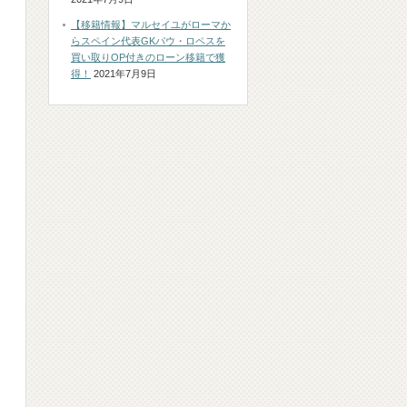
【移籍情報】マルセイユがローマか
らスペイン代表GKパウ・ロペスを
買い取りOP付きのローン移籍で獲
得！
2021年7月9日