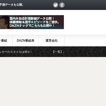
予測データを公開。
オ番組
DAZN番組表
運営会社
イルは何か～
【一覧】J1・J2・J3リーグ「退団・戦力外選手＆新加