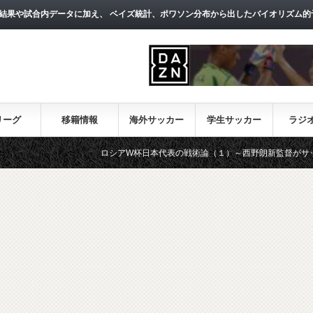
結果や試合内データに加え、 ベイズ統計、ポワソン分布から出したバイオリズム的
リーグ
移籍情報
海外サッカー
学生サッカー
ラジ
ロシアW杯日本代表の戦術論（１）～西野朗新監督がサッカーのスタ