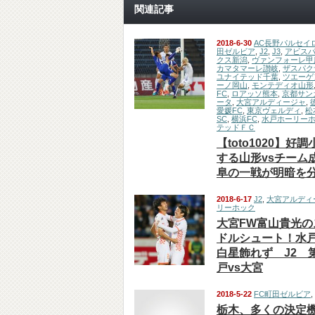
関連記事
2018-6-30
AC長野パルセイ
田ゼルビア
,
J2
,
J3
,
アビス
クス新潟
,
ヴァンフォーレ甲
カマタマーレ讃岐
,
ザスパク
ユナイテッド千葉
,
ツエーゲ
ーノ岡山
,
モンテディオ山形
FC
,
ロアッソ熊本
,
京都サン
ータ
,
大宮アルディージャ
,
愛媛FC
,
東京ヴェルディ
,
松
SC
,
横浜FC
,
水戸ホーリー
テッドＦＣ
【toto1020】好
する山形vsチーム
阜の一戦が明暗を
2018-6-17
J2
,
大宮アルディ
リーホック
大宮FW富山貴光の
ドルシュート！水
白星飾れず J2 
戸vs大宮
2018-5-22
FC町田ゼルビア
,
栃木、多くの決定機