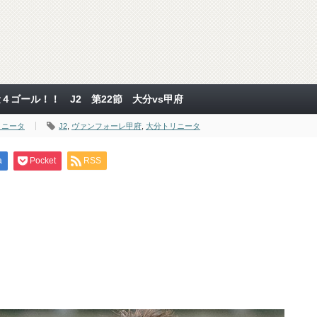
４ゴール！！ J2 第22節 大分vs甲府
リニータ
J2
,
ヴァンフォーレ甲府
,
大分トリニータ
a
Pocket
RSS