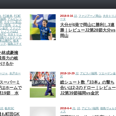
ロ
,
FC岐阜
,
FC町
2018-8-16
J2
,
ファジアーノ岡山
,
大分トリ
パ福岡
,
アルビレッ
ータ
府
,
カターレ富山
,
大分が4発で岡山に勝利し3連
サツ群馬
,
ジェフ
ン金沢
,
ファジア
勝｜レビューJ2第28節大分vs
,
レノファ山口
ガFC
,
大分トリニ
岡山
徳島ヴォルティス
,
本山雅FC
,
栃木
ホック
,
福島ユナイ
調小林成豪擁
成長力の岐
分けるか
ージャ
,
水戸ホー
2018-10-29
J2
,
アビスパ福岡
,
ツエーゲン金
沢
スーパーミ
総シュート数『33本』の撃ち
戸はホームで
合いは2-2のドロー｜レビュー
第19節 水
J2第39節福岡vs金沢
J2
,
栃木SC
2018-6-4
J1
,
J2
,
アビスパ福岡
,
徳島ヴォル
ィス
も町田GK