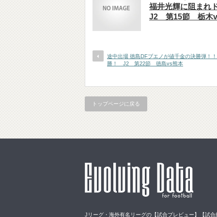
福井光輝に阻まれ
J2 第15節 栃木
途中出場 徳島DFブエノが値千金の決勝弾！！
勝！ J2 第22節 徳島vs熊本
トップページに戻る
Jリーグ・海外有名リーグの【試合プレビュー】【試合