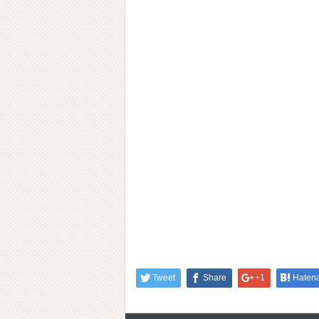
Tweet
Share
+1
Haten