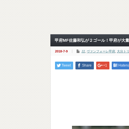
甲府MF佐藤和弘が２ゴール！甲府が大量
2018-7-9
J2
,
ヴァンフォーレ甲府
,
大分ト
Tweet
Share
+1
Haten