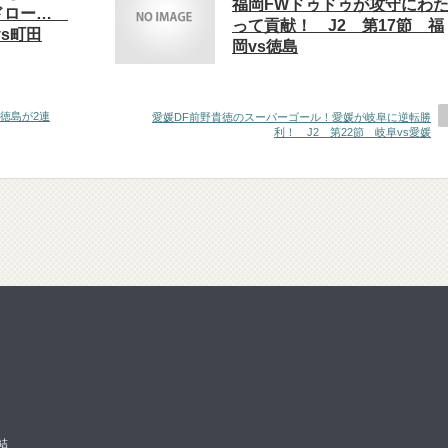
福岡FWドゥドゥが攻守にわ
ドロー…
って貢献！ J2 第17節 福
vs町田
岡vs徳島
徳島が2連
愛媛DF前野貴徳のスーパーゴール！愛媛が岐阜に逆転勝
利！ J2 第22節 岐阜vs愛媛
結