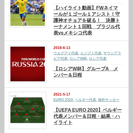
【ハイライト動画】FWネイマ
ールが１ゴール１アシスト！守
護神オチョアを破る！ 決勝ト
ーナメント１回戦 ブラジル代
表vsメキシコ代表
2018-6-13
ウルグアイ代表
,
エジプト代表
,
サウジアラ
ビア代表
,
ロシアW杯
,
ロシア代表
【ロシアW杯】グループA メ
ンバー＆日程
2021-5-17
EURO 2020
,
ベルギー代表
,
海外サッカー
【UEFA EURO 2020】ベルギー
代表メンバー＆日程・結果・ハ
イライト