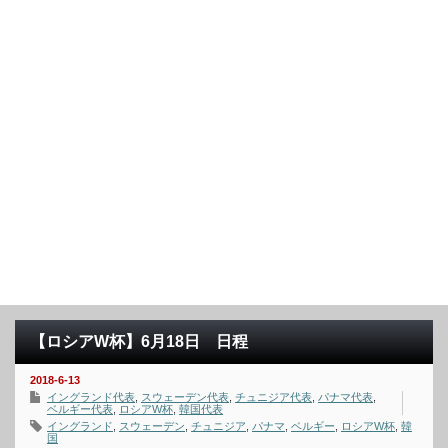
【ロシアW杯】6月18日 日程
2018-6-13
イングランド代表
,
スウェーデン代表
,
チュニジア代表
,
パナマ代表
,
ベルギー代表
,
ロシアW杯
,
韓国代表
イングランド
,
スウェーデン
,
チュニジア
,
パナマ
,
ベルギー
,
ロシアW杯
,
韓
国