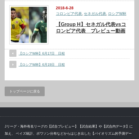
2018-6-28
コロンビア代表
,
セネガル代表
,
ロシアW杯
【Group H】セネガル代表vsコ
ロンビア代表 プレビュー動画
【ロシアW杯】6月17日 日程
【ロシアW杯】6月19日 日程
トップページに戻る
Jリーグ・海外有名リーグの【試合プレビュー】【試合結果】や【試合内データ】に
加え、 ベイズ統計、ポワソン分布などからはじき出した【バイオリズム的予測デー