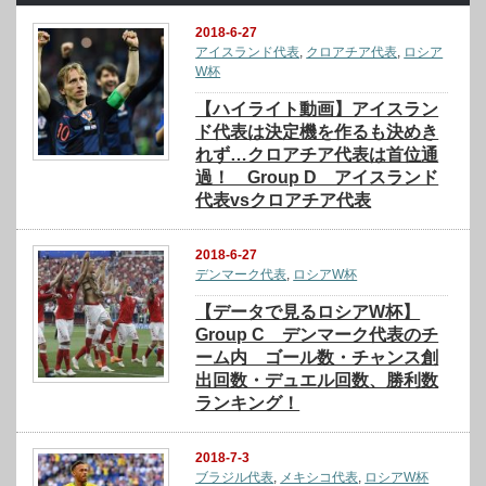
2018-6-27
アイスランド代表
,
クロアチア代表
,
ロシア
W杯
【ハイライト動画】アイスラン
ド代表は決定機を作るも決めき
れず…クロアチア代表は首位通
過！ Group D アイスランド
代表vsクロアチア代表
2018-6-27
デンマーク代表
,
ロシアW杯
【データで見るロシアW杯】
Group C デンマーク代表のチ
ーム内 ゴール数・チャンス創
出回数・デュエル回数、勝利数
ランキング！
2018-7-3
ブラジル代表
,
メキシコ代表
,
ロシアW杯