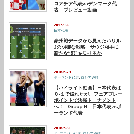
ロアチア代表vsデンマーク代
表 プレビュー動画
2017-9-6
日本代表
豪州戦データから見えたハリル
Jの明確な戦略 サウジ相手に
新たな“顔”を見せるか
2018-6-29
ポーランド代表
,
ロシアW杯
【ハイライト動画】日本代表は
０-１で破れたが、フェアプレー
ポイントで決勝トーナメント
へ！ Group H 日本代表vsポ
ーランド代表
2018-5-31
J1
,
ブラジル代表
,
ロシアW杯