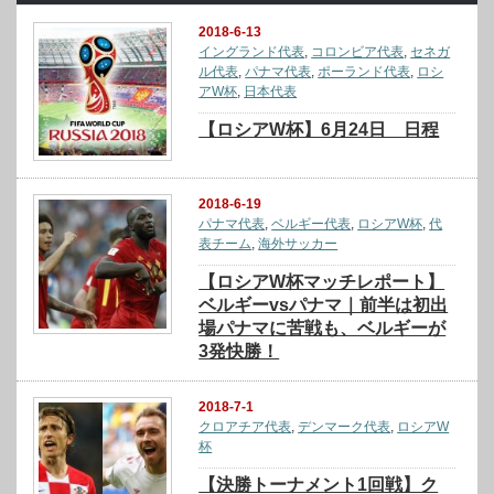
2018-6-13
イングランド代表
,
コロンビア代表
,
セネガ
ル代表
,
パナマ代表
,
ポーランド代表
,
ロシ
アW杯
,
日本代表
【ロシアW杯】6月24日 日程
2018-6-19
パナマ代表
,
ベルギー代表
,
ロシアW杯
,
代
表チーム
,
海外サッカー
【ロシアW杯マッチレポート】
ベルギーvsパナマ｜前半は初出
場パナマに苦戦も、ベルギーが
3発快勝！
2018-7-1
クロアチア代表
,
デンマーク代表
,
ロシアW
杯
【決勝トーナメント1回戦】ク