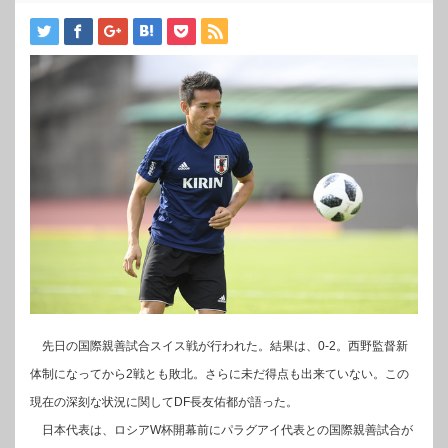
先日の国際親善試合スイス戦が行われた。結果は、0-2。西野監督新
体制になってから2戦とも敗北。さらに未だ得点も出来ていない。この
現在の深刻な状況に関してDF長友佑都が語った。
日本代表は、ロシアW杯開幕前にパラグアイ代表との国際親善試合が