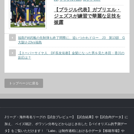
【ブラジル代表】ガブリエル・
ジェズスが練習で華麗な足技を
披露
福島FW武颯の先制弾も終了間際に、追いつかれドロー J3 第13節 G
大阪U-23vs福島
【スーパーサイヤ人 DF長友佑都】金髪になった男を見た本田・香川の
反応は？
トップページに戻る
Jリーグ・海外有名リーグの【試合プレビュー】【試合結果】や【試合内データ】に
加え、 ベイズ統計、ポワソン分布などからはじき出した【バイオリズム的予測デー
タ】をご覧いただけます！ 「Labo」は制作過程における小データ【移籍市場】や