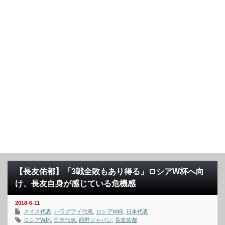
【長友佑都】「3戦全敗もあり得る」ロシアW杯へ向
け、長友自身が感じている危機感
2018-6-11
スイス代表
,
パラグアイ代表
,
ロシアW杯
,
日本代表
ロシアW杯
,
日本代表
,
西野ジャパン
,
長友佑都