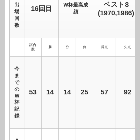
ベスト8
出
W杯最高成
16回目
場
績
(1970,1986)
回
数
試合
勝
分
負
得点
失点
数
今
ま
で
の
53
14
14
25
57
92
W
杯
記
録