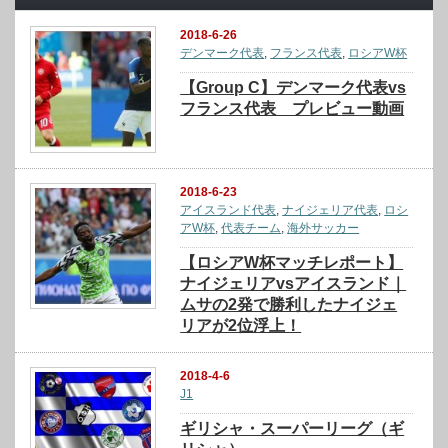
2018-6-26
デンマーク代表
,
フランス代表
,
ロシアW杯
【Group C】デンマーク代表vs
フランス代表 プレビュー動画
2018-6-23
アイスランド代表
,
ナイジェリア代表
,
ロシ
アW杯
,
代表チーム
,
海外サッカー
【ロシアW杯マッチレポート】
ナイジェリアvsアイスランド｜
ムサの2発で勝利したナイジェ
リアが2位浮上！
2018-4-6
J1
ギリシャ・スーパーリーグ（ギ