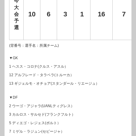
今
大
10
6
3
1
16
7
会
予
選
(背番号：選手名：所属チーム)
▼GK
1 ヘスス・コロナ(クルス・アスル）
12 アルフレード・タラベラ(トルーカ）
13 ギジェルモ・オチョア(スタンダール・リエージュ）
▼DF
2 ウーゴ・アジャラ(UANLティグレス）
3 カルロス・サルセド(フランクフルト）
5 ディエゴ・レジェス(ポルト）
7 ミゲル・ラジュン(セビージャ）