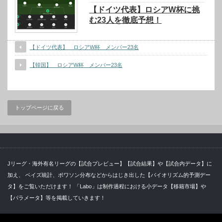
【ドイツ代表】ロシアW杯に挑
む23人を徹底予想！
【ドイツ代表】 ロシアW杯 メンバー23名
【韓国】 ロシアW杯 メンバー23名
トップページに戻る
Jリーグ・海外有名リーグの【試合プレビュー】【試合結果】や【試合内データ】に
加え、 ベイズ統計、ポワソン分布などからはじき出した【バイオリズム的予測デー
タ】をご覧いただけます！ 「Labo」は制作過程における小データ【移籍市場】や
【パラメータ】等を掲載していきます！