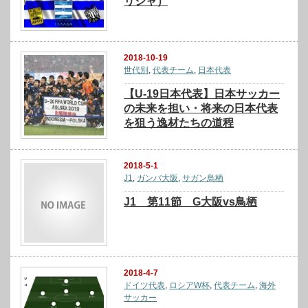
リシャ）
2018-10-19
世代別
,
代表チーム
,
日本代表
【U-19日本代表】日本サッカー
の未来を担い・将来の日本代表
を狙う逸材たちの道程
2018-5-1
J1
,
ガンバ大阪
,
サガン鳥栖
J1 第11節 G大阪vs鳥栖
2018-4-7
ドイツ代表
,
ロシアW杯
,
代表チーム
,
海外
サッカー