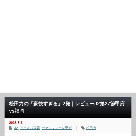
松田力の「豪快すぎる」2発｜レビューJ2第27節甲府
vs福岡
2018-8-6
J2
,
アビスパ福岡
,
ヴァンフォーレ甲府
松田力