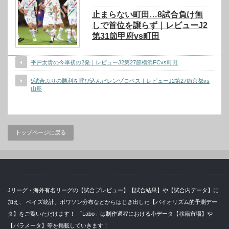
止まらない町田…8試合負け無
しで首位を譲らず｜レビューJ2
第31節甲府vs町田
平戸太貴の今季初の2発｜レビューJ2第27節横浜FCvs町田
9試合ぶりの勝利を呼び込んだレンゾロペス｜レビューJ2第27節京都vs
山形
トップページに戻る
Jリーグ・海外有名リーグの【試合プレビュー】【試合結果】や【試合内データ】に
加え、 ベイズ統計、ポワソン分布などからはじき出した【バイオリズム的予測デー
タ】をご覧いただけます！ 「Labo」は制作過程における小データ【移籍市場】や
【パラメータ】等を掲載していきます！