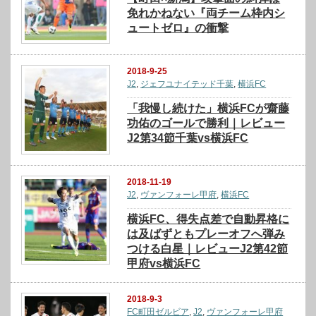
免れかねない『両チーム枠内シ
ュートゼロ』の衝撃
2018-9-25
J2
,
ジェフユナイテッド千葉
,
横浜FC
「我慢し続けた」横浜FCが齋藤
功佑のゴールで勝利｜レビュー
J2第34節千葉vs横浜FC
2018-11-19
J2
,
ヴァンフォーレ甲府
,
横浜FC
横浜FC、得失点差で自動昇格に
は及ばずともプレーオフへ弾み
つける白星｜レビューJ2第42節
甲府vs横浜FC
2018-9-3
FC町田ゼルビア
,
J2
,
ヴァンフォーレ甲府