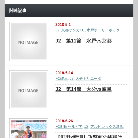
関連記事
2018-5-1
J2
,
京都サンガFC
,
水戸ホーリーホック
J2 第11節 水戸vs京都
2018-5-14
FC岐阜
,
J2
,
大分トリニータ
J2 第14節 大分vs岐阜
2018-6-26
FC町田ゼルビア
,
J2
,
アルビレックス新潟
【町田×新潟】攻撃面の糾弾は