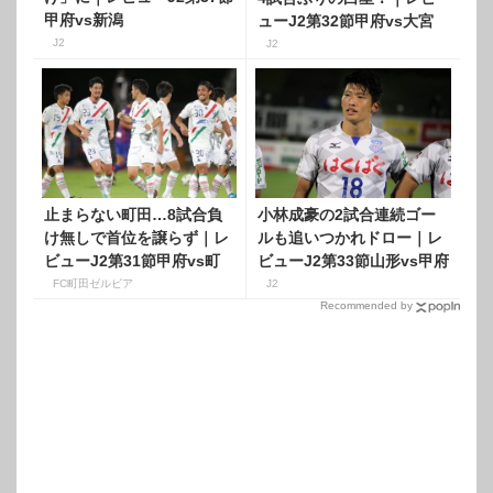
甲府vs新潟
ューJ2第32節甲府vs大宮
J2
J2
止まらない町田…8試合負
小林成豪の2試合連続ゴー
け無しで首位を譲らず｜レ
ルも追いつかれドロー｜レ
ビューJ2第31節甲府vs町
ビューJ2第33節山形vs甲府
田
FC町田ゼルビア
J2
Recommended by