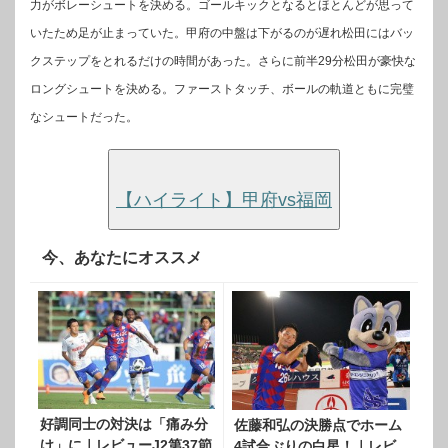
力がボレーシュートを決める。ゴールキックとなるとほとんどが思って
いたため足が止まっていた。甲府の中盤は下がるのが遅れ松田にはバッ
クステップをとれるだけの時間があった。さらに前半29分松田が豪快な
ロングシュートを決める。ファーストタッチ、ボールの軌道ともに完璧
なシュートだった。
【ハイライト】甲府vs福岡
今、あなたにオススメ
好調同士の対決は「痛み分
佐藤和弘の決勝点でホーム
け」に｜レビューJ2第37節
4試合ぶりの白星！｜レビ