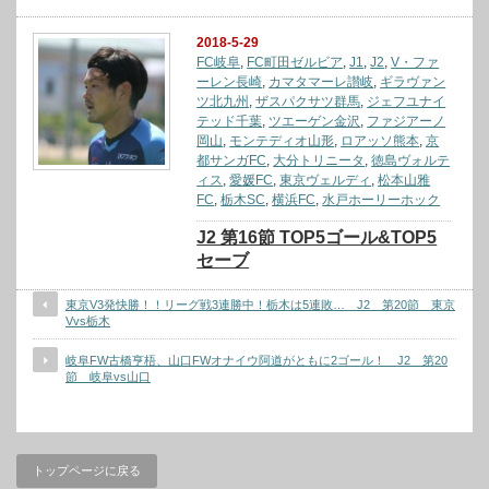
2018-5-29
FC岐阜
,
FC町田ゼルビア
,
J1
,
J2
,
V・ファ
ーレン長崎
,
カマタマーレ讃岐
,
ギラヴァン
ツ北九州
,
ザスパクサツ群馬
,
ジェフユナイ
テッド千葉
,
ツエーゲン金沢
,
ファジアーノ
岡山
,
モンテディオ山形
,
ロアッソ熊本
,
京
都サンガFC
,
大分トリニータ
,
徳島ヴォルテ
ィス
,
愛媛FC
,
東京ヴェルディ
,
松本山雅
FC
,
栃木SC
,
横浜FC
,
水戸ホーリーホック
J2 第16節 TOP5ゴール&TOP5
セーブ
東京V3発快勝！！リーグ戦3連勝中！栃木は5連敗… J2 第20節 東京
Vvs栃木
岐阜FW古橋亨梧、山口FWオナイウ阿道がともに2ゴール！ J2 第20
節 岐阜vs山口
トップページに戻る