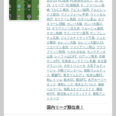
京U-23
,
FC琉球
,
FC町田ゼルビア
,
J1
,
J2
,
J3
,
Ｊリーグ
,
SC相模原
,
V・ファーレン長
崎
,
Y.S.C.C.横浜
,
アビスパ福岡
,
アルビレッ
クス新潟
,
ヴァンフォーレ甲府
,
ヴィッセル
神戸
,
ガイナーレ鳥取
,
カターレ富山
,
カマ
タマーレ讃岐
,
ガンバ大阪
,
ガンバ大阪U-
23
,
ギラヴァンツ北九州
,
グルージャ盛岡
,
サガン鳥栖
,
ザスパクサツ群馬
,
サンフレッ
チェ広島
,
ジェフユナイテッド千葉
,
ジュビ
ロ磐田
,
セレッソ大阪
,
セレッソ大阪U-23
,
ツエーゲン金沢
,
ファジアーノ岡山
,
ブラウ
ブリッツ秋田
,
ベガルタ仙台
,
モンテディオ
山形
,
レノファ山口FC
,
ロアッソ熊本
,
京都
サンガFC
,
北海道コンサドーレ札幌
,
名古屋
グランパス
,
大分トリニータ
,
大宮アルディ
ージャ
,
川崎フロンターレ
,
徳島ヴォルティ
ス
,
愛媛FC
,
東京ヴェルディ
,
松本山雅FC
,
柏レイソル
,
栃木SC
,
横浜FC
,
水戸ホーリー
ホック
,
浦和レッズ
,
清水エスパルス
,
湘南
ベルマーレ
,
福島ユナイテッドＦＣ
,
藤枝
MYFC
,
鹿児島ユナイテッドＦＣ
,
鹿島アン
トラーズ
国内リーグ順位表！