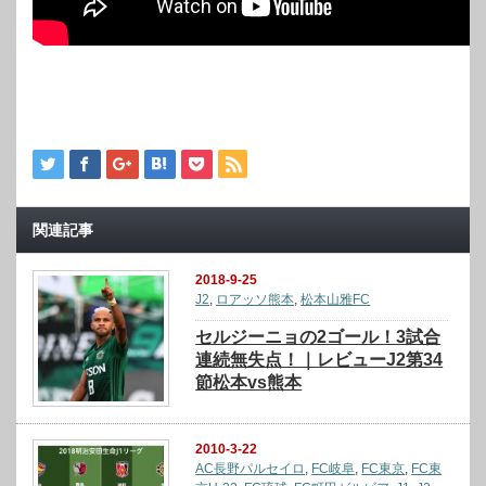
関連記事
2018-9-25
J2
,
ロアッソ熊本
,
松本山雅FC
セルジーニョの2ゴール！3試合
連続無失点！｜レビューJ2第34
節松本vs熊本
2010-3-22
AC長野パルセイロ
,
FC岐阜
,
FC東京
,
FC東