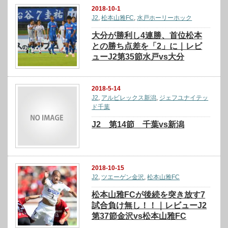
2018-10-1
J2
,
松本山雅FC
,
水戸ホーリーホック
大分が勝利し4連勝、首位松本
との勝ち点差を「2」に｜レビ
ューJ2第35節水戸vs大分
2018-5-14
J2
,
アルビレックス新潟
,
ジェフユナイテッ
ド千葉
J2 第14節 千葉vs新潟
2018-10-15
J2
,
ツエーゲン金沢
,
松本山雅FC
松本山雅FCが後続を突き放す7
試合負け無し！！｜レビューJ2
第37節金沢vs松本山雅FC