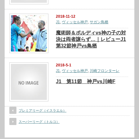
2018-11-12
J1
,
ヴィッセル神戸
,
サガン鳥栖
魔術師＆ポルディvs神の子の対
決は両者譲らず…｜レビューJ1
第32節神戸vs鳥栖
2018-5-1
J1
,
ヴィッセル神戸
,
川崎フロンターレ
J1 第11節 神戸vs川崎F
プレミアリーグ（イスラエル）
スーパーリーグ（トルコ）