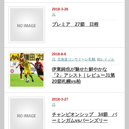
2018-3-26
J1
プレミア 27節 日程
2018-8-6
J1
,
北海道コンサドーレ札幌
,
柏レイソル
伊東純也が魅せた鮮やかな
「2」アシスト｜レビューJ1第
20節札幌vs柏
2018-3-27
J1
チャンピオンシップ 34節 バ
ーミンガムvsバーンズリー