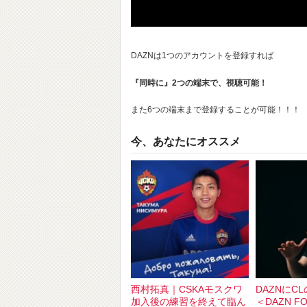
DAZNは1つのアカウントを登録すれば
『同時に』2つの端末で、視聴可能！
また6つの端末まで登録することが可能！！！
今、あなたにオススメ
西村拓真｜CSKAモスクワ
DAZNにC
加入後の練習を終えて臨ん
＜DAZN FO