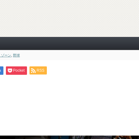
・ゾーン
,
野球
a
Pocket
RSS