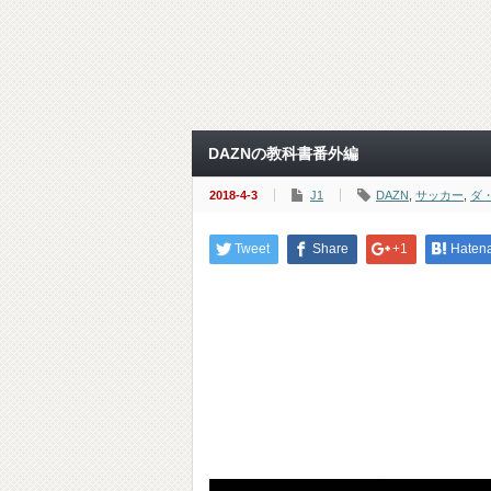
DAZNの教科書番外編
2018-4-3
J1
DAZN
,
サッカー
,
ダ
Tweet
Share
+1
Haten