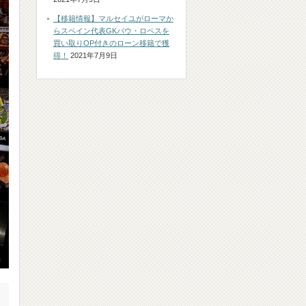
【移籍情報】マルセイユがローマか
らスペイン代表GKパウ・ロペスを
買い取りOP付きのローン移籍で獲
得！
2021年7月9日