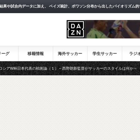
結果や試合内データに加え、 ベイズ統計、ポワソン分布から出したバイオリズム的
リーグ
移籍情報
海外サッカー
学生サッカー
ラジ
表の戦術論（１）～西野朗新監督がサッカーのスタイルは何か～
【一