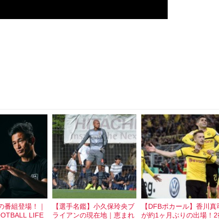
Lの番組登場！｜
【選手名鑑】小久保玲央ブ
【DFBポカール】香川真
OTBALL LIFE
ライアンの現在地｜恵まれ
が約1ヶ月ぶりの出場！2