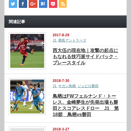
関連記事
2017-8-29
J1
,
鹿島アントラーズ
西大伍の現在地｜攻撃の起点に
もなれる技巧派サイドバック・
プレースタイル
2018-7-30
J1
,
サガン鳥栖
,
ジュビロ磐田
鳥栖はFWフェルナンド・トー
レス、金崎夢生が先発出場も磐
田とスコアレスドロー J1 第
18節 鳥栖vs磐田
2018-3-27