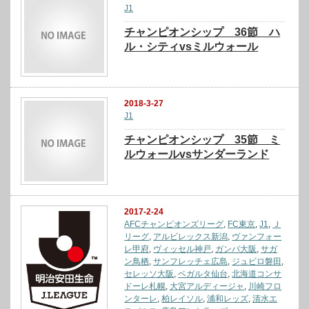
J1
チャンピオンシップ 36節 ハ
ル・シティvsミルウォール
2018-3-27
J1
チャンピオンシップ 35節 ミ
ルウォールvsサンダーランド
2017-2-24
AFCチャンピオンズリーグ
,
FC東京
,
J1
,
Ｊ
リーグ
,
アルビレックス新潟
,
ヴァンフォー
レ甲府
,
ヴィッセル神戸
,
ガンバ大阪
,
サガ
ン鳥栖
,
サンフレッチェ広島
,
ジュビロ磐田
,
セレッソ大阪
,
ベガルタ仙台
,
北海道コンサ
ドーレ札幌
,
大宮アルディージャ
,
川崎フロ
ンターレ
,
柏レイソル
,
浦和レッズ
,
清水エ