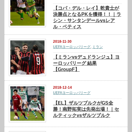
【コパ・デル・レイ】乾貴士が
決勝点となるPKを獲得！！｜ラ
シン・サンタンデールvsレア
ル・ベティス
2018-11-30
UEFAヨーロッパリーグ
,
ミラン
【ミランvsデュドランジュ】ヨ
ーロッパリーグ 結果
【GroupF】
2018-12-14
UEFAヨーロッパリーグ
【EL】ザルツブルクがGS全
勝！南野拓実は先発出場！｜セ
ルティックvsザルツブルク