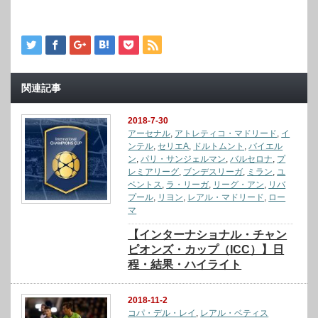
関連記事
2018-7-30
アーセナル
,
アトレティコ・マドリード
,
イ
ンテル
,
セリエA
,
ドルトムント
,
バイエル
ン
,
パリ・サンジェルマン
,
バルセロナ
,
プ
レミアリーグ
,
ブンデスリーガ
,
ミラン
,
ユ
ベントス
,
ラ・リーガ
,
リーグ・アン
,
リバ
プール
,
リヨン
,
レアル・マドリード
,
ロー
マ
【インターナショナル・チャン
ピオンズ・カップ（ICC）】日
程・結果・ハイライト
2018-11-2
コパ・デル・レイ
,
レアル・ベティス