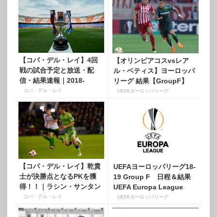
【コパ・デル・レイ】4回
【オリンピアコスvsレア
戦の試合予定と放送・配
ル・ベティス】ヨーロッパ
信・結果速報｜2018‐
リーグ 結果【GroupF】
2019【スペイン国王杯】
コパ・デル・レイ
UEFAヨーロッパリーグ
【コパ・デル・レイ】乾貴
UEFAヨーロッパリーグ18-
士が決勝点となるPKを獲
19 Group F 日程＆結果
得！！｜ラシン・サンタン
UEFA Europa League
デールvsレアル・ベティス
コパ・デル・レイ
UEFAヨーロッパリーグ