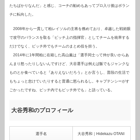
たちばかりなんだ」と感じ、コーチの勧めもあってプロ入り後はボラン
チに転向した。
2008年から一貫して柏レイソルの主将を務めており、卓越した戦術眼
で攻守のバランスを取る「ピッチ上の指揮官」としてチームを統率する
だけでなく、ピッチ外でもチームのまとめ役を担う。
2014年に1年間柏に在籍した高山薫は「選手同士って仲が良いからあ
んまり怒ったりしないんですけど、大谷選手は例えば飯でもジャンクな
ものとか食べていると『ありえないだろう』とか言うし、普段の生活で
もちょっと怠けていたりすると普通に怒られるし。キャプテンシーがす
ごかったですね、ピッチ内でもピッチ外でも」と語っている。
大谷秀和のプロフィール
選手名
大谷秀和｜Hidekazu OTANI