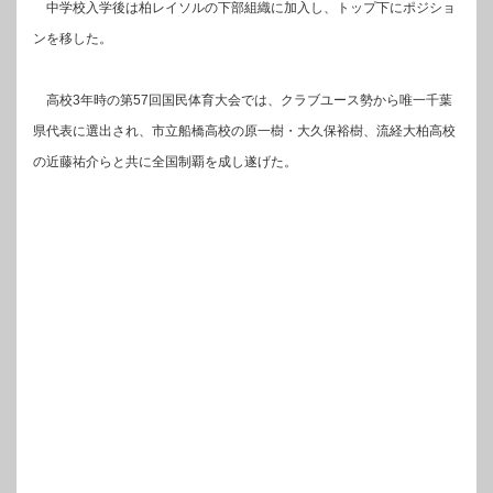
中学校入学後は柏レイソルの下部組織に加入し、トップ下にポジショ
ンを移した。
高校3年時の第57回国民体育大会では、クラブユース勢から唯一千葉
県代表に選出され、市立船橋高校の原一樹・大久保裕樹、流経大柏高校
の近藤祐介らと共に全国制覇を成し遂げた。