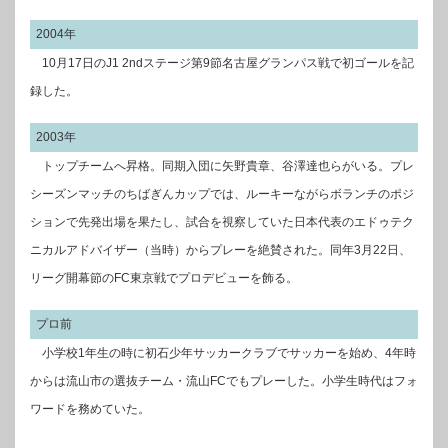
2004年
10月17日のJ1 2ndステージ第9節名古屋グランパス戦で初ゴールを記
録した。
2003年
トップチームへ昇格。同期入団に矢野貴章、谷澤達也らがいる。プレ
シーズンマッチのちばぎんカップでは、ルーキーながらボランチのポジ
ションで先発出場を果たし、試合を視察していた日本代表のエドゥテク
ニカルアドバイザー（当時）からプレーを絶賛された。同年3月22日、
リーグ開幕節のFC東京戦でプロデビューを飾る。
プロ前
小学校1年生の時に初石少年サッカークラブでサッカーを始め、4年時
からは流山市の選抜チーム・流山FCでもプレーした。小学生時代はフォ
ワードを務めていた。