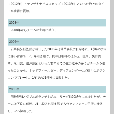
（2012年）・ヤマザキナビスコカップ（2013年）といった数々のタイ
トル獲得に貢献。
2008年
2008年からチームの主将に就任。
2006年
石崎信弘新監督が就任した2006年は選手会長に任命され、明神の移籍
に伴い背番号「7」を引き継ぐ。同年は明神のほか玉田圭司、矢野貴
章、永田充、波戸康広といった前年までの主力選手の多くがチームを去
ったことから、ミッドフィールダー、ディフェンダーなど様々なポジシ
ョンでプレーし、1年でのJ1復帰に貢献した。
2005年
明神智和とダブルボランチを組み、リーグ戦20試合に出場したが、チ
ームは下位に低迷。J1・J2入れ替え戦でもヴァンフォーレ甲府に惨敗
し、J2へ降格した。