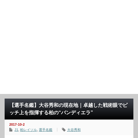
【選手名鑑】大谷秀和の現在地｜卓越した戦術眼でピ
ッチ上を指揮する柏の“バンディエラ”
2017-10-2
J1
,
柏レイソル
,
選手名鑑
大谷秀和