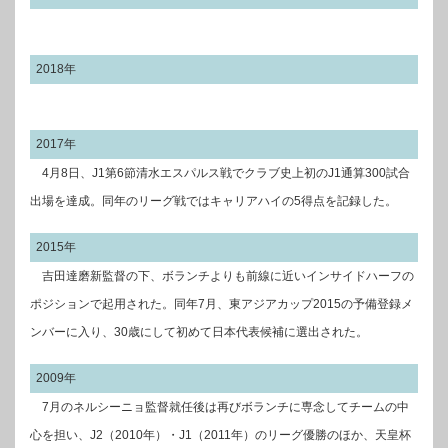
2018年
2017年
4月8日、J1第6節清水エスパルス戦でクラブ史上初のJ1通算300試合
出場を達成。同年のリーグ戦ではキャリアハイの5得点を記録した。
2015年
吉田達磨新監督の下、ボランチよりも前線に近いインサイドハーフの
ポジションで起用された。同年7月、東アジアカップ2015の予備登録メ
ンバーに入り、30歳にして初めて日本代表候補に選出された。
2009年
7月のネルシーニョ監督就任後は再びボランチに専念してチームの中
心を担い、J2（2010年）・J1（2011年）のリーグ優勝のほか、天皇杯