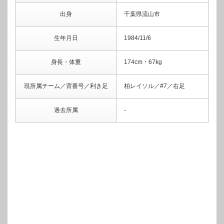
出身
千葉県流山市
生年月日
1984/11/6
身長・体重
174cm・67kg
現所属チーム／背番号／利き足
柏レイソル／#7／右足
過去所属
‐