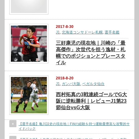
2017-8-30
J1
,
北海道コンサドーレ札幌
,
選手名鑑
三好康児の現在地｜川崎の「最
高傑作」次世代を担う逸材・札
幌でのポジションとプレースタ
イル
2018-8-20
J1
,
ガンバ大阪
,
ベガルタ仙台
西村拓真の3戦連続ゴールでG大
阪に逆転勝利｜レビューJ1第23
節仙台vsG大阪
【選手名鑑】亀川諒史の現在地｜FWの経験を持つ運動量豊富な攻撃的サ
イドバック