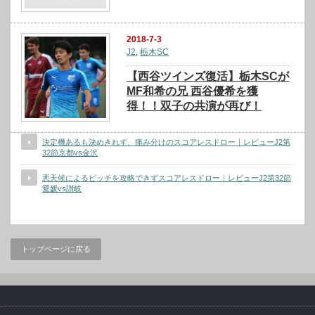
2018-7-3
J2
,
栃木SC
【西谷ツインズ復活】栃木SCが
MF和希の兄 西谷優希を獲
得！！双子の共演が再び！
決定機あるも決めきれず、痛み分けのスコアレスドロー｜レビューJ2第
32節京都vs金沢
悪天候によるピッチを攻略できずスコアレスドロー｜レビューJ2第32節
愛媛vs讃岐
トップページに戻る