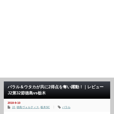
バラル＆ウタカが共に2得点を奪い躍動！｜レビュー
J2第32節徳島vs栃木
2018-9-10
J2
,
徳島ヴォルティス
,
栃木SC
バラル