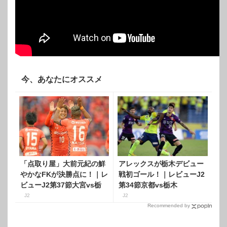
今、あなたにオススメ
「点取り屋」大前元紀の鮮
アレックスが栃木デビュー
やかなFKが決勝点に！｜レ
戦初ゴール！｜レビューJ2
ビューJ2第37節大宮vs栃
第34節京都vs栃木
木
J2
J2
Recommended by