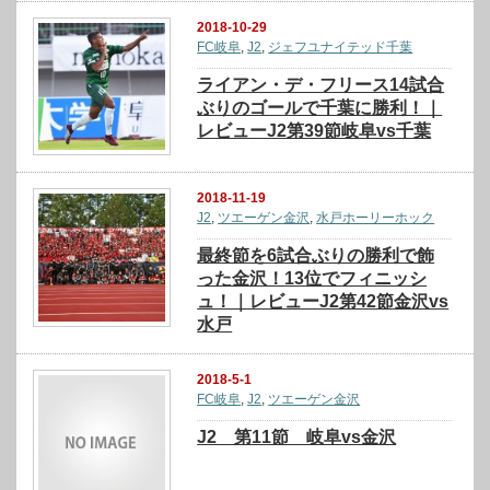
2018-10-29
FC岐阜
,
J2
,
ジェフユナイテッド千葉
ライアン・デ・フリース14試合
ぶりのゴールで千葉に勝利！｜
レビューJ2第39節岐阜vs千葉
2018-11-19
J2
,
ツエーゲン金沢
,
水戸ホーリーホック
最終節を6試合ぶりの勝利で飾
った金沢！13位でフィニッシ
ュ！｜レビューJ2第42節金沢vs
水戸
2018-5-1
FC岐阜
,
J2
,
ツエーゲン金沢
J2 第11節 岐阜vs金沢