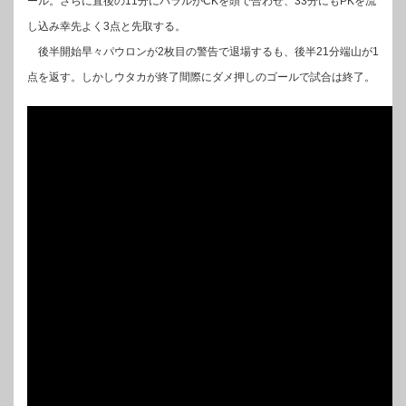
ール。さらに直後の11分にバラルがCKを頭で合わせ、33分にもPKを流
し込み幸先よく3点と先取する。
後半開始早々パウロンが2枚目の警告で退場するも、後半21分端山が1
点を返す。しかしウタカが終了間際にダメ押しのゴールで試合は終了。