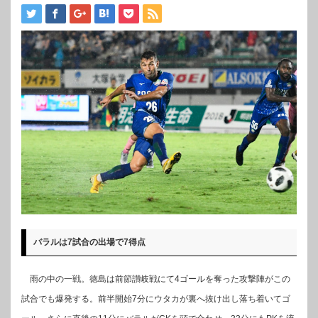
バラルは7試合の出場で7得点
雨の中の一戦。徳島は前節讃岐戦にて4ゴールを奪った攻撃陣がこの
試合でも爆発する。前半開始7分にウタカが裏へ抜け出し落ち着いてゴ