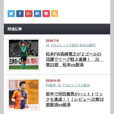
関連記事
2018-7-9
J2
,
アルビレックス新潟
,
松本山雅FC
松本FW高崎寛之が２ゴールの
活躍でリーグ戦３連勝！ J2
第22節 松本vs新潟
2018-9-10
FC岐阜
,
J2
,
アルビレックス新潟
前半で河田篤秀がハットトリッ
クを達成！！｜レビューJ2第32
節新潟vs岐阜