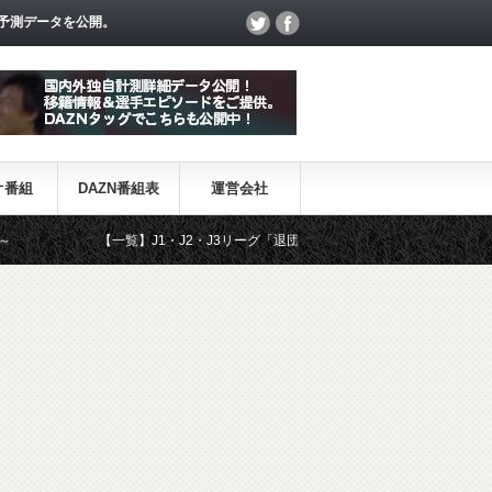
予測データを公開。
オ番組
DAZN番組表
運営会社
【一覧】J1・J2・J3リーグ「退団・戦力外選手＆新加入選手」
D