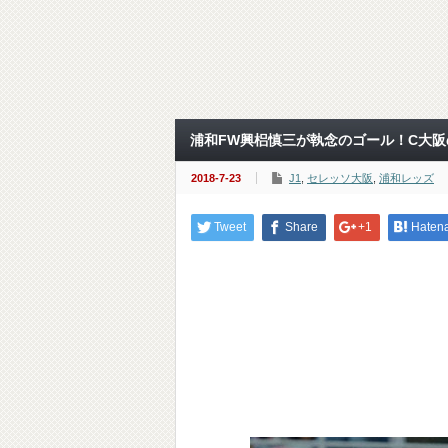
浦和FW興梠慎三が執念のゴール！C大阪
2018-7-23
J1
,
セレッソ大阪
,
浦和レッズ
Tweet
Share
+1
Haten