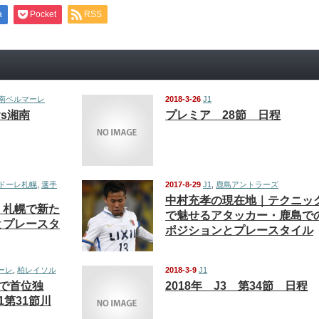
a
Pocket
RSS
南ベルマーレ
2018-3-26
J1
vs湘南
プレミア 28節 日程
ドーレ札幌
,
選手
2017-8-29
J1
,
鹿島アントラーズ
中村充孝の現在地｜テクニッ
｜札幌で新た
で魅せるアタッカー・鹿島で
とプレースタ
ポジションとプレースタイル
ーレ
,
柏レイソル
2018-3-9
J1
で首位独
2018年 J3 第34節 日程
1第31節川