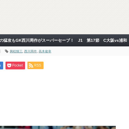
の猛攻もGK西川周作がスーパーセーブ！ J1 第17節 C大阪vs浦和
興梠慎三
,
西川周作
,
高木俊幸
a
Pocket
RSS