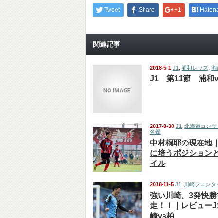
Tweet
Share
+1
Haten
関連記事
2018-5-1
J1
,
浦和レッズ
,
湘
J1 第11節 浦和
2017-8-30
J1
,
北海道コンサ
名鑑
中村桐耶の現在地
に培うポジション
イル
2018-11-5
J1
,
川崎フロンタ
強い川崎、3発快勝
走！！｜レビューJ
崎vs柏