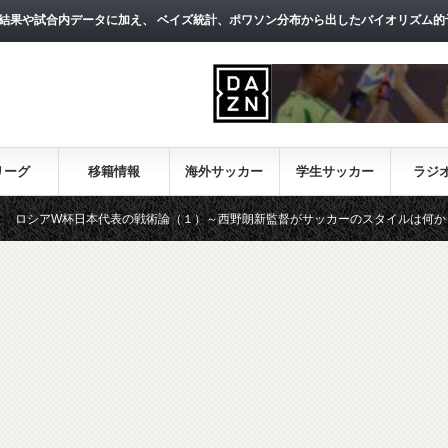
結果や試合内データに加え、 ベイズ統計、ポワソン分布から出したバイオリズム的
リーグ
移籍情報
海外サッカー
学生サッカー
ラジ
杯日本代表の戦術論（１）～西野朗新監督がサッカーのスタイルは何か～