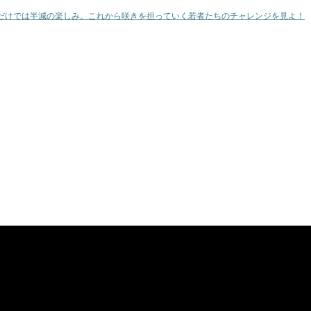
だけでは半減の楽しみ。これから咲きを担っていく若者たちのチャレンジを見よ！