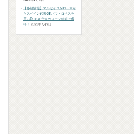
【移籍情報】マルセイユがローマか
らスペイン代表GKパウ・ロペスを
買い取りOP付きのローン移籍で獲
得！
2021年7月9日