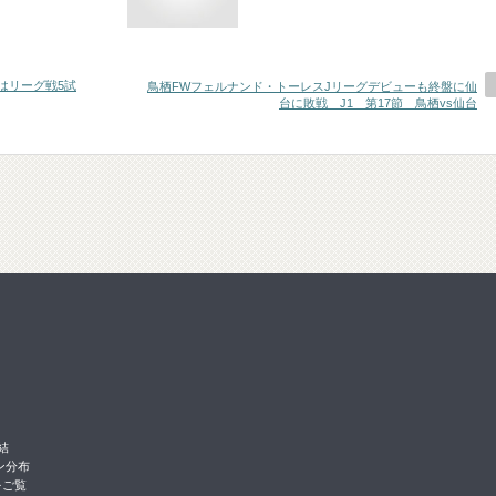
はリーグ戦5試
鳥栖FWフェルナンド・トーレスJリーグデビューも終盤に仙
台に敗戦 J1 第17節 鳥栖vs仙台
結
ン分布
をご覧