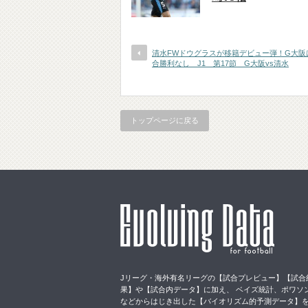
清水FWドウグラスが移籍デビュー弾！G大阪
合勝利なし J1 第17節 G大阪vs清水
トップページに戻る
Jリーグ・海外有名リーグの【試合プレビュー】【試合
果】や【試合内データ】に加え、 ベイズ統計、ポワソ
などからはじき出した【バイオリズム的予測データ】