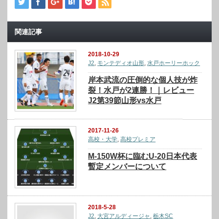
関連記事
2018-10-29
J2
,
モンテディオ山形
,
水戸ホーリーホック
岸本武流の圧倒的な個人技が炸
裂！水戸が2連勝！｜レビュー
J2第39節山形vs水戸
2017-11-26
高校・大学
,
高校プレミア
M-150W杯に臨むU-20日本代表
暫定メンバーについて
2018-5-28
J2
,
大宮アルディージャ
,
栃木SC