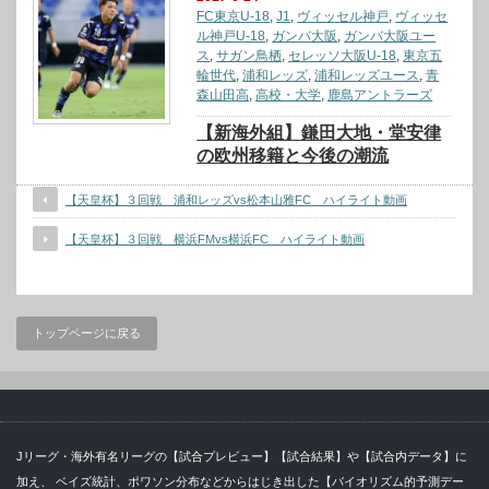
FC東京U-18
,
J1
,
ヴィッセル神戸
,
ヴィッセ
ル神戸U-18
,
ガンバ大阪
,
ガンバ大阪ユー
ス
,
サガン鳥栖
,
セレッソ大阪U-18
,
東京五
輪世代
,
浦和レッズ
,
浦和レッズユース
,
青
森山田高
,
高校・大学
,
鹿島アントラーズ
【新海外組】鎌田大地・堂安律
の欧州移籍と今後の潮流
【天皇杯】３回戦 浦和レッズvs松本山雅FC ハイライト動画
【天皇杯】３回戦 横浜FMvs横浜FC ハイライト動画
トップページに戻る
Jリーグ・海外有名リーグの【試合プレビュー】【試合結果】や【試合内データ】に
加え、 ベイズ統計、ポワソン分布などからはじき出した【バイオリズム的予測デー