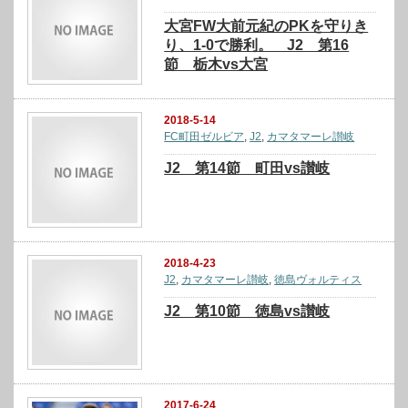
大宮FW大前元紀のPKを守りき
り、1-0で勝利。 J2 第16
節 栃木vs大宮
2018-5-14
FC町田ゼルビア
,
J2
,
カマタマーレ讃岐
J2 第14節 町田vs讃岐
2018-4-23
J2
,
カマタマーレ讃岐
,
徳島ヴォルティス
J2 第10節 徳島vs讃岐
2017-6-24