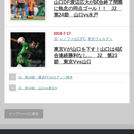
山口DF渡辺広大が試合終了間際
に執念の同点ゴール！！ J2
第24節 山口vs水戸
2018-7-17
J2
,
レノファ山口FC
,
東京ヴェルディ
東京Vが山口を下す！山口は4試
合連続勝利なし… J2 第23
節 東京Vvs山口
J2 第14節 横浜FCvsロアッソ熊本
J2 第14節 山口vs東京V
トップページに戻る