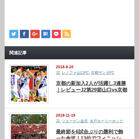
関連記事
2018-8-20
J2
,
レノファ山口FC
,
京都サンガFC
京都の新加入2人が活躍し3連勝
｜レビューJ2第29節山口vs京都
2018-11-19
J2
,
ツエーゲン金沢
,
水戸ホーリーホック
最終節を6試合ぶりの勝利で飾
った金沢！13位でフィニッシ