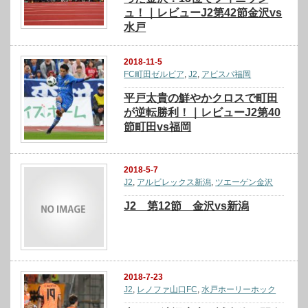
ュ！｜レビューJ2第42節金沢vs
水戸
2018-11-5
FC町田ゼルビア
,
J2
,
アビスパ福岡
平戸太貴の鮮やかクロスで町田
が逆転勝利！｜レビューJ2第40
節町田vs福岡
2018-5-7
J2
,
アルビレックス新潟
,
ツエーゲン金沢
J2 第12節 金沢vs新潟
2018-7-23
J2
,
レノファ山口FC
,
水戸ホーリーホック