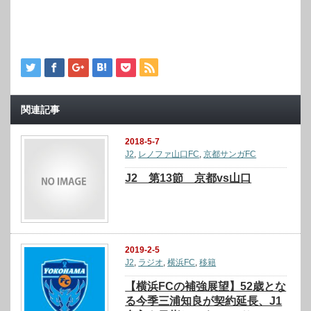
関連記事
2018-5-7
J2
,
レノファ山口FC
,
京都サンガFC
J2 第13節 京都vs山口
2019-2-5
J2
,
ラジオ
,
横浜FC
,
移籍
【横浜FCの補強展望】52歳とな
る今季三浦知良が契約延長、J1