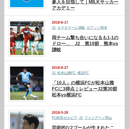
参入を目指して｜MILKサッカー
アカデミー
2018-6-17
J2
,
カマタマーレ讃岐
,
ロアッソ熊本
両チーム撃ち合いになるも1-1の
ドロー… J2 第19節 熊本vs
讃岐
2018-8-27
J2
,
松本山雅FC
,
横浜FC
「10人」の横浜FCが松本山雅
FCに3得点｜レビューJ2第30節
松本vs横浜FC
2018-5-28
FC町田ゼルビア
,
J2
,
ファジアーノ岡山
芸術的な2ゴールが生まれたこ