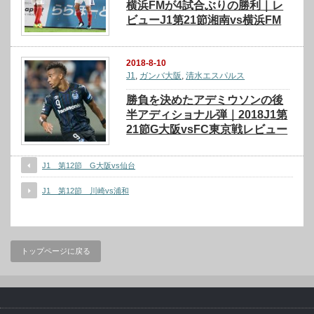
横浜FMが4試合ぶりの勝利｜レ
ビューJ1第21節湘南vs横浜FM
2018-8-10
J1
,
ガンバ大阪
,
清水エスパルス
勝負を決めたアデミウソンの後
半アディショナル弾｜2018J1第
21節G大阪vsFC東京戦レビュー
J1 第12節 G大阪vs仙台
J1 第12節 川崎vs浦和
トップページに戻る