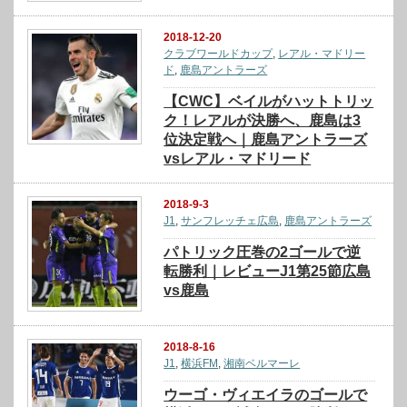
2018-12-20
クラブワールドカップ
,
レアル・マドリー
ド
,
鹿島アントラーズ
【CWC】ベイルがハットトリッ
ク！レアルが決勝へ、鹿島は3
位決定戦へ｜鹿島アントラーズ
vsレアル・マドリード
2018-9-3
J1
,
サンフレッチェ広島
,
鹿島アントラーズ
パトリック圧巻の2ゴールで逆
転勝利｜レビューJ1第25節広島
vs鹿島
2018-8-16
J1
,
横浜FM
,
湘南ベルマーレ
ウーゴ・ヴィエイラのゴールで