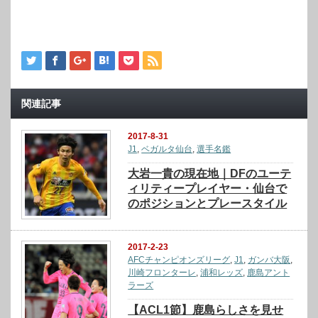
関連記事
2017-8-31
J1
,
ベガルタ仙台
,
選手名鑑
大岩一貴の現在地｜DFのユーテ
ィリティープレイヤー・仙台で
のポジションとプレースタイル
2017-2-23
AFCチャンピオンズリーグ
,
J1
,
ガンバ大阪
,
川崎フロンターレ
,
浦和レッズ
,
鹿島アント
ラーズ
【ACL1節】鹿島らしさを見せ