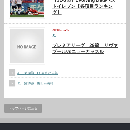
【J1-3節】Evolving Dataベス
トイレブン【各項目ランキン
グ】
2018-3-26
J1
プレミアリーグ 29節 リヴァ
プールvsニューカッスル
J1 第10節 FC東京vs広島
J1 第10節 磐田vs長崎
トップページに戻る