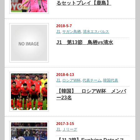
るセットプレイ【鹿島】
2018-5-7
J1
,
サガン鳥栖
,
清水エスパルス
J1 第13節 鳥栖vs清水
2018-6-13
J1
,
ロシアW杯
,
代表チーム
,
韓国代表
【韓国】 ロシアW杯 メンバ
ー23名
2017-3-15
J1
,
Ｊリーグ