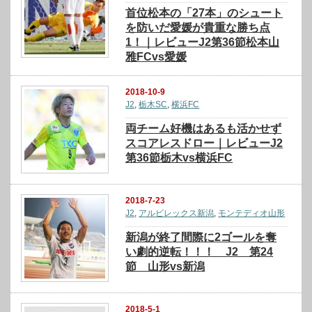
首位松本の「27本」のシュート
を防いだ愛媛が貴重な勝ち点
1！｜レビューJ2第36節松本山
雅FCvs愛媛
2018-10-9
J2
,
栃木SC
,
横浜FC
両チーム好機はあるも活かせず
スコアレスドロー｜レビューJ2
第36節栃木vs横浜FC
2018-7-23
J2
,
アルビレックス新潟
,
モンテディオ山形
新潟が終了間際に2ゴールを奪
い劇的逆転！！！ J2 第24
節 山形vs新潟
2018-5-1