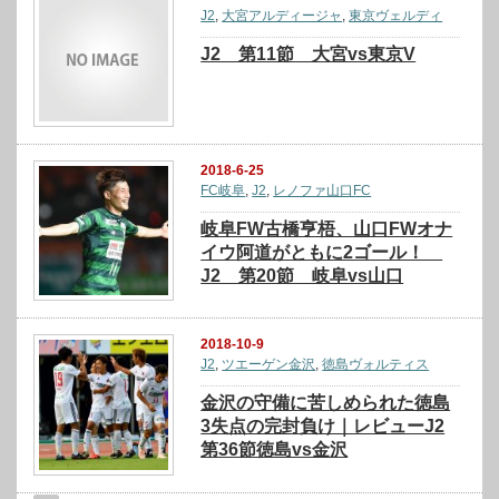
J2
,
大宮アルディージャ
,
東京ヴェルディ
J2 第11節 大宮vs東京V
2018-6-25
FC岐阜
,
J2
,
レノファ山口FC
岐阜FW古橋亨梧、山口FWオナ
イウ阿道がともに2ゴール！
J2 第20節 岐阜vs山口
2018-10-9
J2
,
ツエーゲン金沢
,
徳島ヴォルティス
金沢の守備に苦しめられた徳島
3失点の完封負け｜レビューJ2
第36節徳島vs金沢