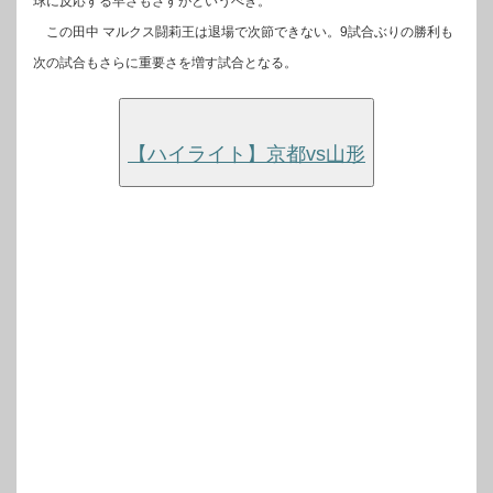
球に反応する早さもさすがというべき。
この田中 マルクス闘莉王は退場で次節できない。9試合ぶりの勝利も
次の試合もさらに重要さを増す試合となる。
【ハイライト】京都vs山形