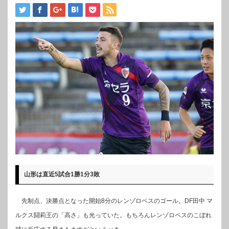
山形は直近5試合1勝1分3敗
先制点、決勝点となった開始8分のレンゾロペスのゴール。DF田中 マ
ルクス闘莉王の「高さ」も光っていた。もちろんレンゾロペスのこぼれ