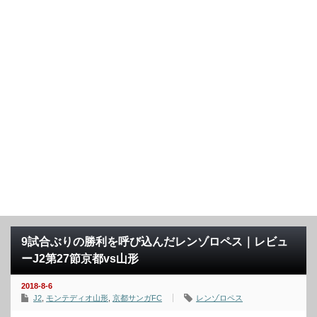
9試合ぶりの勝利を呼び込んだレンゾロペス｜レビュ
ーJ2第27節京都vs山形
2018-8-6
J2
,
モンテディオ山形
,
京都サンガFC
レンゾロペス