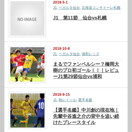
2018-5-1
J1
,
ベガルタ仙台
,
北海道コンサドーレ札幌
J1 第11節 仙台vs札幌
2018-10-8
J1
,
ベガルタ仙台
,
浦和レッズ
まるでファンペルシー？橋岡大
樹のプロ初ゴール！！｜レビュ
ーJ1第29節仙台vs浦和
2018-9-15
J1
,
柏レイソル
,
選手名鑑
【選手名鑑】中川創の現在地｜
先輩中谷進之介の背中を追い続
けたプレースタイル