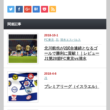
関連記事
2018-10-1
FC東京
,
J1
,
清水エスパルス
北川航也が2試合連続となるゴ
ールで勝利に貢献！｜レビュー
J1第28節FC東京vs清水
2018-4-6
J1
プレミアリーグ（イスラエル）