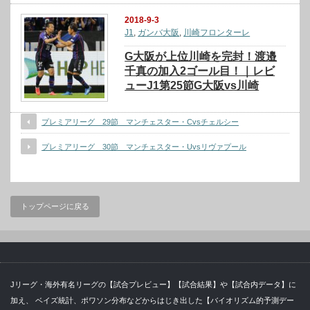
2018-9-3
J1
,
ガンバ大阪
,
川崎フロンターレ
G大阪が上位川崎を完封！渡邉
千真の加入2ゴール目！｜レビ
ューJ1第25節G大阪vs川崎
プレミアリーグ 29節 マンチェスター・Cvsチェルシー
プレミアリーグ 30節 マンチェスター・Uvsリヴァプール
トップページに戻る
Jリーグ・海外有名リーグの【試合プレビュー】【試合結果】や【試合内データ】に
加え、 ベイズ統計、ポワソン分布などからはじき出した【バイオリズム的予測デー