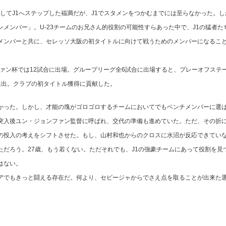
そしてJ1へステップした福満だが、J1でスタメンをつかむまでには至らなかった。し
メンバー」。U-23チームのお兄さん的役割の可能性すらあった中で、J1の猛者た
メンバーと共に、セレッソ大阪の初タイトルに向けて戦うためのメンバーになるこ
ヴァン杯では12試合に出場。グループリーグ全6試合に出場すると、プレーオフステ
進出。クラブの初タイトル獲得に貢献した。
った。しかし、才能の塊がゴロゴロするチームにおいてでもベンチメンバーに選
突入後ユン・ジョンファン監督に呼ばれ、交代の準備も進めていた。ただ、その折
の投入の考えをシフトさせた。もし、山村和也からのクロスに水沼が反応できてい
だろう。27歳、もう若くない。ただそれでも、J1の強豪チームにあって役割を見
はない。
でもきっと闘える存在だ。何より、セビージャからでさえ点を取ることが出来た