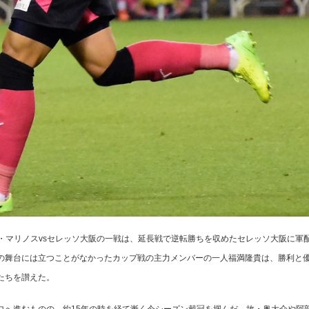
F・マリノスvsセレッソ大阪の一戦は、延長戦で逆転勝ちを収めたセレッソ大阪に軍
の舞台には立つことがなかったカップ戦の主力メンバーの一人福満隆貴は、勝利と
たちを讃えた。
へ進むものの、約15年の時を経て漸く今シーズン戴冠を掴んだ。故・奥大介や阿