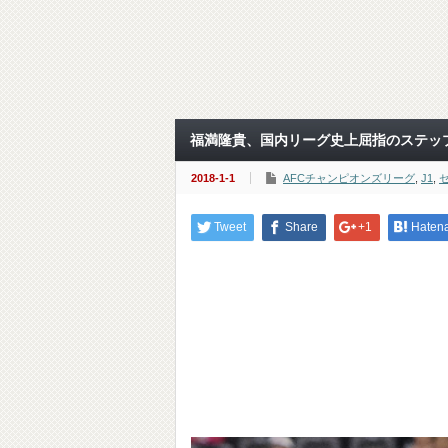
福満隆貴、国内リーグ史上屈指のステッ
2018-1-1
AFCチャンピオンズリーグ
,
J1
,
Tweet
Share
+1
Haten