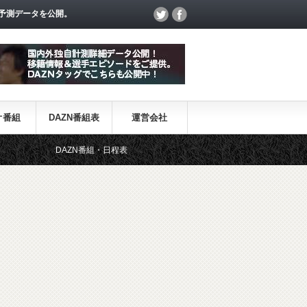
予測データを公開。
オ番組
DAZN番組表
運営会社
AZN番組・日程表
【ニック・ポープ】元8部GK、イングランド代表に