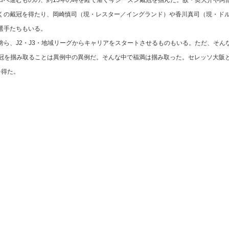
くの戴冠を得たり、岡崎慎司（現・レスター／イングランド）や香川真司（現・ド
選手たちもいる。
ら、J2・J3・地域リーグからキャリアをスタートさせるものもいる。ただ、そん
栄冠を掴み取ることは異例中の異例だ。そんな中で福満は掴み取った。セレッソ大阪
を得た。