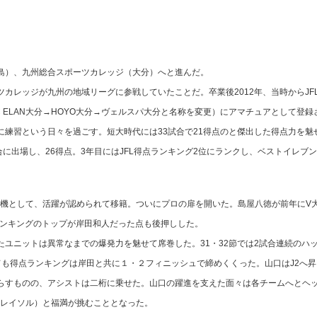
島）、九州総合スポーツカレッジ（大分）へと進んだ。
カレッジが九州の地域リーグに参戦していたことだ。卒業後2012年、当時からJF
C ELAN大分→HOYO大分→ヴェルスパ大分と名称を変更）にアマチュアとして登録
練習という日々を過ごす。短大時代には33試合で21得点のと傑出した得点力を魅
合に出場し、26得点。3年目にはJFL得点ランキング2位にランクし、ベストイレブ
契機として、活躍が認められて移籍。ついにプロの扉を開いた。島屋八徳が前年にV
ランキングのトップが岸田和人だった点も後押しした。
ユニットは異常なまでの爆発力を魅せて席巻した。31・32節では2試合連続のハ
ても得点ランキングは岸田と共に１・２フィニッシュで締めくくった。山口はJ2へ昇
らすものの、アシストは二桁に乗せた。山口の躍進を支えた面々は各チームへとヘ
柏レイソル）と福満が挑むこととなった。