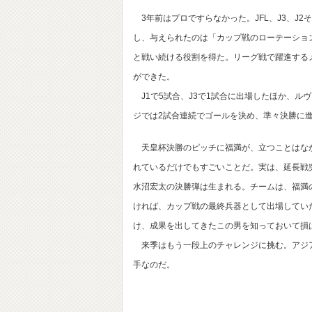
3年前はプロですらなかった。JFL、J3、J2
し、与えられたのは「カップ戦のローテーション
と戦い続ける役割を得た。リーグ戦で躍進する
ができた。
J1で5試合、J3で1試合に出場したほか、ル
ジでは2試合連続でゴールを決め、準々決勝に
天皇杯決勝のピッチに福満が、立つことはなか
れているだけでもすごいことだ。実は、延長戦
水沼宏太の決勝弾は生まれる。チームは、福満
ければ、カップ戦の最終兵器として出場していた
け、成果を出してきたこの男を知っておいて損
来季はもう一段上のチャレンジに挑む。アジア
手なのだ。