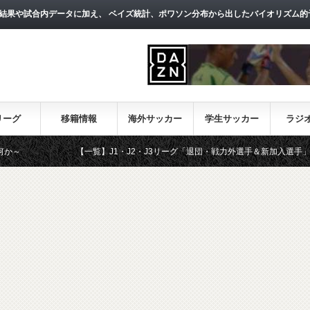
結果や試合内データに加え、 ベイズ統計、ポワソン分布から出したバイオリズム的
リーグ
移籍情報
海外サッカー
学生サッカー
ラジ
【一覧】J1・J2・J3リーグ「退団・戦力外選手＆新加入選手」
D