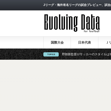
Jリーグ・海外有名リーグの試合プレビュー、試合
国際大会
日本代表
Ｊ
日本代表の戦術論（１）～西野朗新監督がサッカーのスタイルは何か～