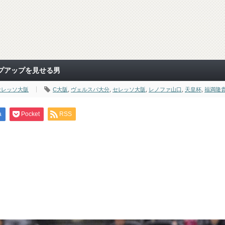
プアップを見せる男
セレッソ大阪
C大阪
,
ヴェルスパ大分
,
セレッソ大阪
,
レノファ山口
,
天皇杯
,
福満隆
a
Pocket
RSS