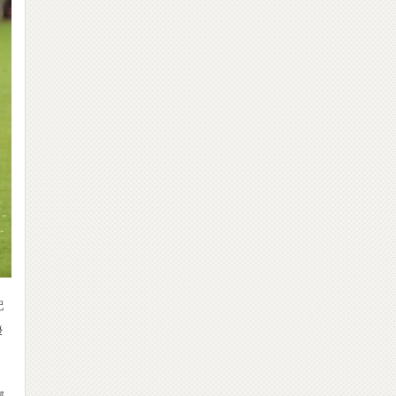
配
優
部