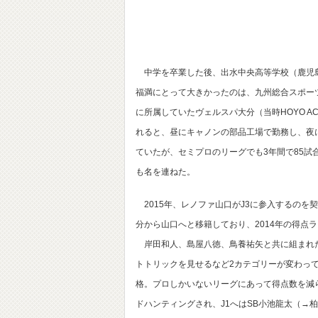
中学を卒業した後、出水中央高等学校（鹿児
福満にとって大きかったのは、九州総合スポーツ
に所属していたヴェルスパ大分（当時HOYO A
れると、昼にキャノンの部品工場で勤務し、夜に
ていたが、セミプロのリーグでも3年間で85試
も名を連ねた。
2015年、レノファ山口がJ3に参入するのを
分から山口へと移籍しており、2014年の得点
岸田和人、島屋八徳、鳥養祐矢と共に組まれた
トトリックを見せるなど2カテゴリーが変わっ
格。プロしかいないリーグにあって得点数を減
ドハンティングされ、J1へはSB小池龍太（→