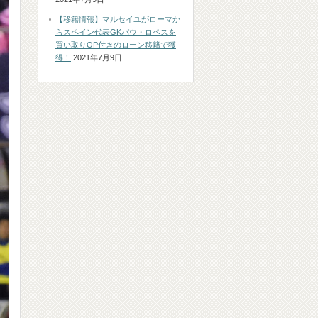
【移籍情報】マルセイユがローマか
らスペイン代表GKパウ・ロペスを
買い取りOP付きのローン移籍で獲
得！
2021年7月9日