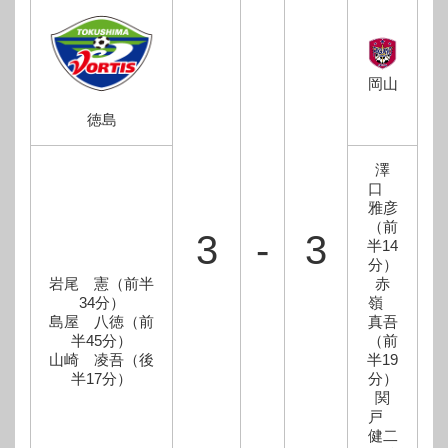
岡山
徳島
澤
口
雅彦
（前
3
-
3
半14
分）
岩尾 憲（前半
赤
34分）
嶺
島屋 八徳（前
真吾
半45分）
（前
山崎 凌吾（後
半19
半17分）
分）
関
戸
健二