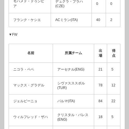
モハメド・ドゥンビ
デュクラ・プラハ
0
0
ア
(CZE)
フランク・ケシエ
ACミラン(ITA)
40
2
▼FW
出
得
名前
所属チーム
場
点
ニコラ・ペペ
アーセナル(ENG)
21
5
シヴァスススポル
マックス・グラデル
78
12
(TUR)
ジェルビーニョ
パルマ(ITA)
84
22
クリスタル・パレス
ウィルフレッド・ザハ
18
5
(ENG)