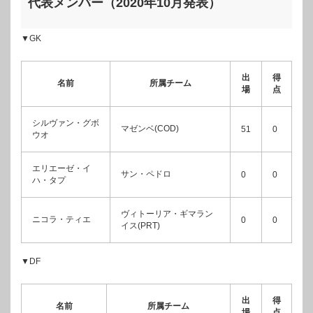
代表メンバー（2020年10月発表）
▼GK
出
得
名前
所属チーム
場
点
シルヴァン・グボ
マゼンベ(COD)
51
0
ウオ
エリエーゼ・イ
サン・ペドロ
0
0
ハ・タプ
ヴィトーリア・ギマラン
ニコラ・ティエ
0
0
イス(PRT)
▼DF
出
得
名前
所属チーム
場
点