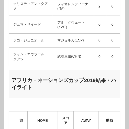
クリスティアン・クア
フィオレンティーナ
2
0
メ
(ITA)
アル・クウェート
ジュマ・サイード
0
0
(KWT)
ラゴ・ジュニオール
マジョルカ(ESP)
0
0
ジャン・エヴラール・
武漢卓爾(CHN)
0
0
クアシ
アフリカ・ネーションズカップ2019結果・ハ
イライト
スコ
節
動画
HOME
AWAY
ア