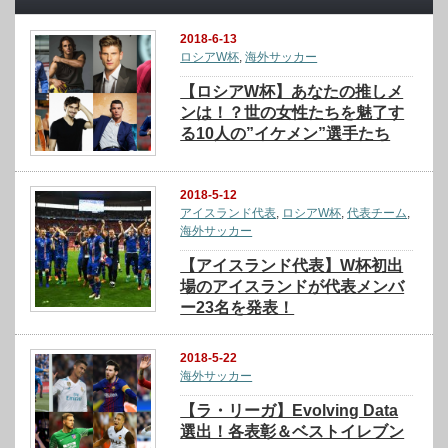
2018-6-13
ロシアW杯
,
海外サッカー
【ロシアW杯】あなたの推しメ
ンは！？世の女性たちを魅了す
る10人の”イケメン”選手たち
2018-5-12
アイスランド代表
,
ロシアW杯
,
代表チーム
,
海外サッカー
【アイスランド代表】W杯初出
場のアイスランドが代表メンバ
ー23名を発表！
2018-5-22
海外サッカー
【ラ・リーガ】Evolving Data
選出！各表彰＆ベストイレブン