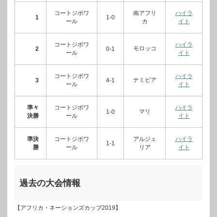
コートジボワ
南アフリ
ハイラ
1
1-0
ール
カ
イト
コートジボワ
ハイラ
モロッコ
2
0-1
ール
イト
コートジボワ
ハイラ
ナミビア
3
4-1
ール
イト
準々
コートジボワ
ハイラ
マリ
1-0
決勝
ール
イト
準決
コートジボワ
アルジェ
ハイラ
1-1
勝
ール
リア
イト
過去の大会情報
【アフリカ・ネーションズカップ2019】