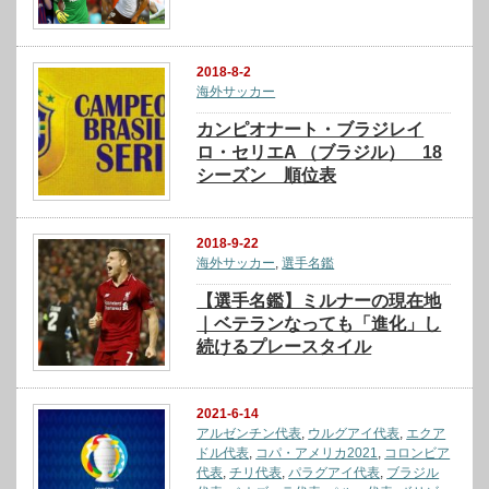
2018-8-2
海外サッカー
カンピオナート・ブラジレイ
ロ・セリエA （ブラジル） 18
シーズン 順位表
2018-9-22
海外サッカー
,
選手名鑑
【選手名鑑】ミルナーの現在地
｜ベテランなっても「進化」し
続けるプレースタイル
2021-6-14
アルゼンチン代表
,
ウルグアイ代表
,
エクア
ドル代表
,
コパ・アメリカ2021
,
コロンビア
代表
,
チリ代表
,
パラグアイ代表
,
ブラジル