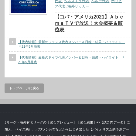
代表
,
ベネズエラ代表
,
ペルー代表
,
ボリビ
ア代表
,
海外サッカー
【コパ・アメリカ2021】Ａｂｅ
ｍａＴＶで放送！大会概要＆順
位表
【代表情報】最新のフランス代表メンバー＆日程・結果・ハイライト
＊21年5月発表
【代表情報】最新のドイツ代表メンバー＆日程・結果・ハイライト ＊
21年5月発表
トップページに戻る
Jリーグ・海外有名リーグの【試合プレビュー】【試合結果】や【試合内データ】に
加え、 ベイズ統計、ポワソン分布などからはじき出した【バイオリズム的予測デー