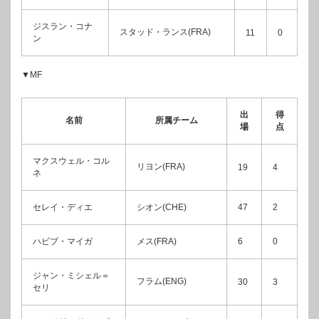
ジスラン・コナ
スタッド・ランス(FRA)
11
0
ン
▼MF
出
得
名前
所属チーム
場
点
マクスウェル・コル
リヨン(FRA)
19
4
ネ
セレイ・ディエ
シオン(CHE)
47
2
ハビブ・マイガ
メス(FRA)
6
0
ジャン・ミシェル＝
フラム(ENG)
30
3
セリ