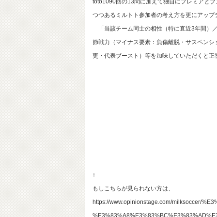
toto1090回の13問に加えて独自にプレミ
つつあるミルトト参加者の考え方を更にアップ
「当該チーム同士の相性（特に直近3年間）／各
節戦力（マイナス要素：負傷離脱・サスペンシ
更・代表ブースト）等を加味していただくと正
↑
もしこちらが見られない方は、
https://www.opinionstage.com/milkso
%E3%83%A8%E3%83%BC%E3%83%AD%E3