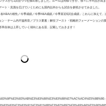
アとブンデスから1試合づつを抽出致しました。ルールは同様ですが、徐々に平均点が高
デート・見識を広げていくためにも国内以外からも試合を参戦させてみました。
H&Aの相性／今季成績／今季H&A成績／今季直近6試合成績」これらに加えて、
ョン・チーム内不協和音／プラス要素：解任ブースト・戦略的フォーメーションの
答率自体は上昇していく傾向にある旨、記載しておきます！
ccer/%E3%83%9F%E3%83%AB%E3%83%88%E3%83%88%E7%AC%AC4%E5%9B%9E-
%83%83%E3%83%91%E3%81%8B%E3%82%892%E8%A9%A6%E5%90%88