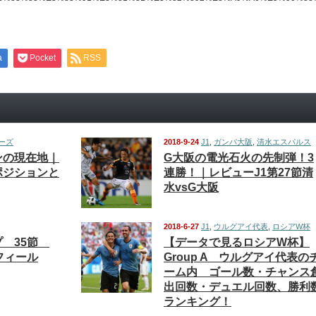
a
Pocket
RSS
ーズ
2018-9-24
J1
,
ガンバ大阪
,
清水エスパルス
ンの現在地｜
G大阪の電光石火の先制弾！3
ポジションと
連勝！｜レビューJ1第27節清
水vsG大阪
2018-6-27
J1
,
ウルグアイ代表
,
ロシアW杯
プ 35節
【データで見るロシアW杯】
フィール
Group A ウルグアイ代表の
ーム内 ゴール数・チャンス
出回数・デュエル回数、勝利
ランキング！