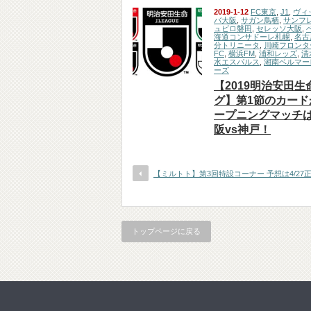
2019-1-12
FC東京
,
J1
,
ヴィ
バ大阪
,
サガン鳥栖
,
サンフ
ュビロ磐田
,
セレッソ大阪
,
海道コンサドーレ札幌
,
名古
分トリニータ
,
川崎フロンタ
FC
,
横浜FM
,
浦和レッズ
,
清
水エスパルス
,
湘南ベルマー
ーズ
【2019明治安田生
グ】第1節のカード
ープニングマッチは 
阪vs神戸！
【ミルトト】第3回特設コーナー 予想は4/27
トップページに戻る