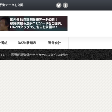
予測データを公開。
オ番組
DAZN番組表
運営会社
～西野朗新監督がサッカーのスタイルは何か～
【一覧】J1・J2・J