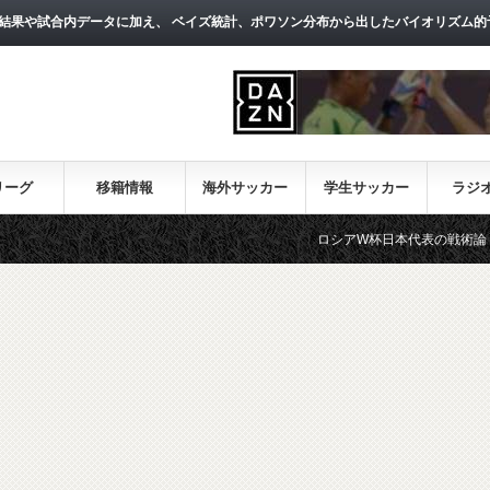
結果や試合内データに加え、 ベイズ統計、ポワソン分布から出したバイオリズム的
リーグ
移籍情報
海外サッカー
学生サッカー
ラジ
ロシアW杯日本代表の戦術論（１）