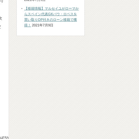
まり
【移籍情報】マルセイユがローマか
らスペイン代表GKパウ・ロペスを
次
買い取りOP付きのローン移籍で獲
得！
2021年7月9日
変
%E5%8F%82%E6%88%A6