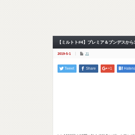
【ミルトト#4】プレミア＆ブンデスから
2019-5-1
J1
Tweet
Share
+1
Haten