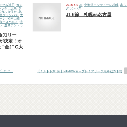
ッセル神戸
,
ガン
2018-4-9
J1
,
北海道コンサドーレ札幌
,
名古
レッチェ広島
,
ジ
グランパス
ベガルタ仙台
,
北
J1 6節 札幌vs名古屋
屋グランパス
,
大
ーレ
,
松本山雅
水エスパルス
,
清
レ
,
鹿島アントラ
命J1リー
が決定！オ
“金J” C大
正午まで！
【ミルトト第5回】toto1092回＋プレミアリーグ最終戦の予想