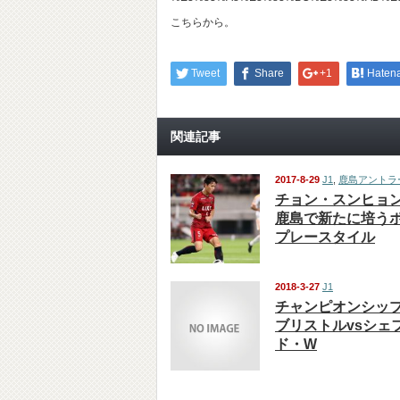
こちらから。
Tweet
Share
+1
Haten
関連記事
2017-8-29
J1
,
鹿島アントラ
チョン・スンヒョ
鹿島で新たに培う
プレースタイル
2018-3-27
J1
チャンピオンシッ
ブリストルvsシェ
ド・W